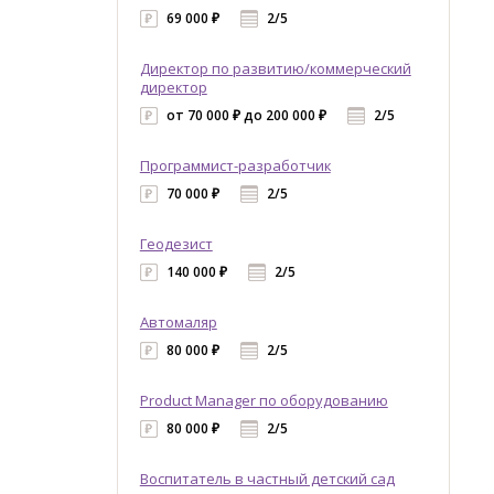
69 000 ₽
2/5
Директор по развитию/коммерческий
директор
от 70 000 ₽ до 200 000 ₽
2/5
Программист-разработчик
70 000 ₽
2/5
Геодезист
140 000 ₽
2/5
Автомаляр
80 000 ₽
2/5
Product Manager по оборудованию
80 000 ₽
2/5
Воспитатель в частный детский сад