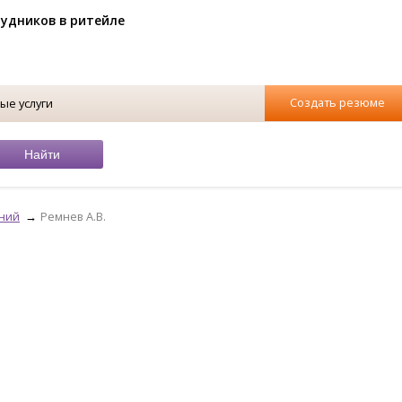
рудников в ритейле
Создать резюме
ые услуги
аний
Ремнев А.В.