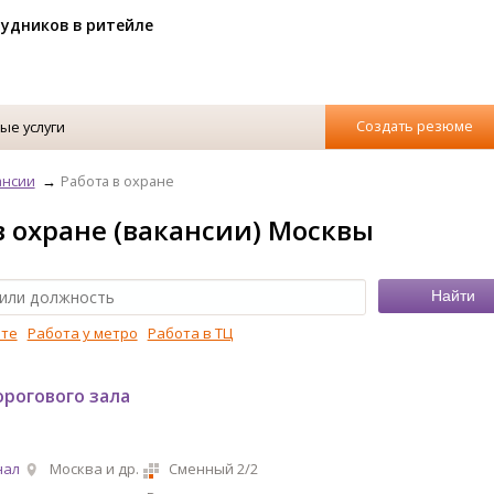
рудников в ритейле
Создать резюме
ые услуги
ансии
Работа в охране
в охране (вакансии) Москвы
рте
Работа у метро
Работа в ТЦ
орогового зала
нал
Москва и др.
Сменный 2/2