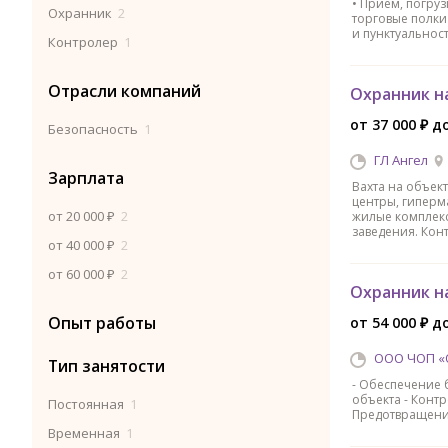
• Прием, погруз
Охранник
2
торговые полки
и пунктуальност
Контролер
1
Отрасли компаний
Охранник н
от 37 000 ₽ до
Безопасность
1
ГЛ Ангел
Зарплата
Вахта на объект
центры, гиперм
от 20 000 ₽
2
жилые комплекс
заведения. Кон
от 40 000 ₽
2
от 60 000 ₽
2
Охранник н
Опыт работы
от 54 000 ₽ до
ООО ЧОП «
Тип занятости
- Обеспечение 
объекта - Конт
Постоянная
1
Предотвращени
Временная
1