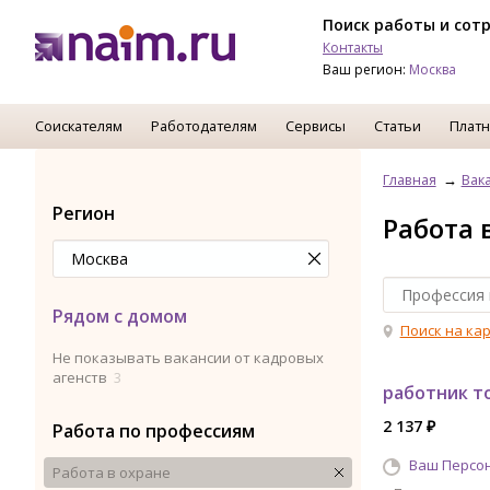
Поиск работы и сот
Контакты
Ваш регион:
Москва
Соискателям
Работодателям
Сервисы
Статьи
Платн
Главная
Вак
Регион
Работа 
Рядом с домом
Поиск на ка
Не показывать вакансии от кадровых
агенств
3
работник т
2 137 ₽
Работа по профессиям
Ваш Персо
Работа в охране