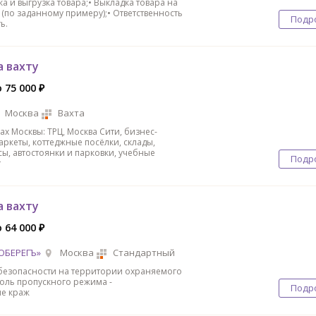
ка и выгрузка товара;• Выкладка товара на
 (по заданному примеру);• Ответственность
Подр
ь.
а вахту
 75 000 ₽
Москва
Вахта
ах Москвы: ТРЦ, Москва Сити, бизнес-
аркеты, коттеджные посёлки, склады,
ы, автостоянки и парковки, учебные
Подр
т
а вахту
 64 000 ₽
ОБЕРЕГЪ»
Москва
Стандартный
безопасности на территории охраняемого
роль пропускного режима -
Подр
е краж