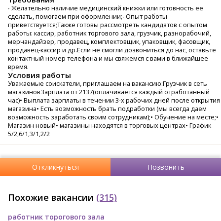
∙ Желательно наличие медицинский книжки или готовность ее
сделать, помогаем при оформлении;∙ Опыт работы
приветствуется;Также готовы рассмотреть кандидатов с опытом
работы: кассир, работник торгового зала, грузчик, разнорабочий,
мерчандайзер, продавец, комплектовщик, упаковщик, фасовщик,
продавец-кассир и др.Если не смогли дозвониться до нас, оставьте
контактный номер телефона и мы свяжемся с вами в ближайшее
время.
Условия работы
Уважаемые соискатели, приглашаем на вакансию:Грузчик в сеть
магазиновЗарплата от 2137(оплачивается каждый отработанный
час)• Выплата зарплаты в течении 3-х рабочих дней после открытия
магазина• Есть возможность брать подработки (мы всегда даем
возможность заработать своим сотрудникам);• Обучение на месте;•
Магазин новый• магазины находятся в торговых центрах• График
5/2,6/1,3/1,2/2
Откликнуться
Позвонить
Похожие вакансии
(315)
работник торогового зала