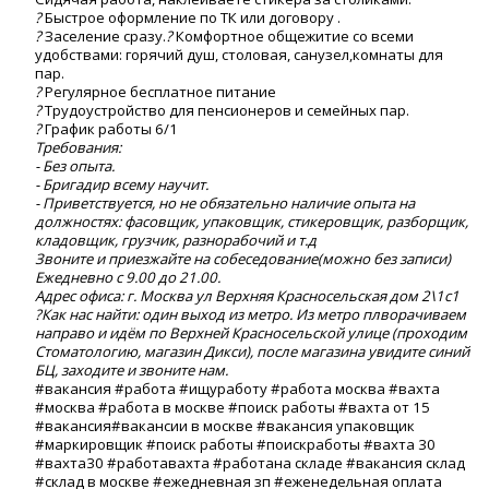
?
Быстрое оформление по ТК или договору .
?
Заселение сразу.
?
Комфортное общежитие со всеми
удобствами: горячий душ, столовая, санузел,комнаты для
пар.
?
Регулярное бесплатное питание
?
Трудоустройство для пенсионеров и семейных пар.
?
График работы 6/1
Требования:
- Без опыта.
- Бригадир всему научит.
- Приветствуется, но не обязательно наличие опыта на
должностях: фасовщик, упаковщик, стикеровщик, разборщик,
кладовщик, грузчик, разнорабочий и т.д
Звоните и приезжайте на собеседование(можно без записи)
Ежедневно с 9.00 до 21.00.
Адрес офиса: г. Москва ул Верхняя Красносельская дом 2\1с1
?Как нас найти: один выход из метро. Из метро плворачиваем
направо и идём по Верхней Красносельской улице (проходим
Стоматологию, магазин Дикси), после магазина увидите синий
БЦ, заходите и звоните нам.
#вакансия #работа #ищуработу #работа москва #вахта
#москва #работа в москве #поиск работы #вахта от 15
#вакансия#вакансии в москве #вакансия упаковщик
#маркировщик #поиск работы #поискработы #вахта 30
#вахта30 #работавахта #работана складе #вакансия склад
#склад в москве #ежедневная зп #еженедельная оплата