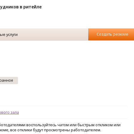
рудников в ритейле
Создать резюме
ые услуги
ранное
ового зала
аботодателями воспользуйтесь чатом или быстрым откликом или
зюме, все отклики будут просмотрены работодателем.