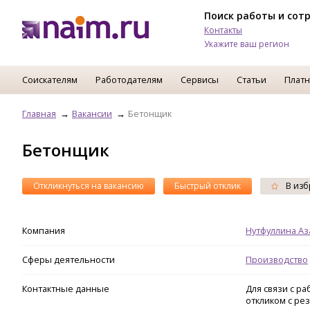
Поиск работы и сот
Контакты
Укажите ваш регион
Соискателям
Работодателям
Сервисы
Статьи
Платн
Главная
Вакансии
Бетонщик
Бетонщик
Откликнуться на вакансию
Быстрый отклик
В изб
Компания
Нутфуллина Аз
Сферы деятельности
Производство
Контактные данные
Для связи с р
откликом с ре