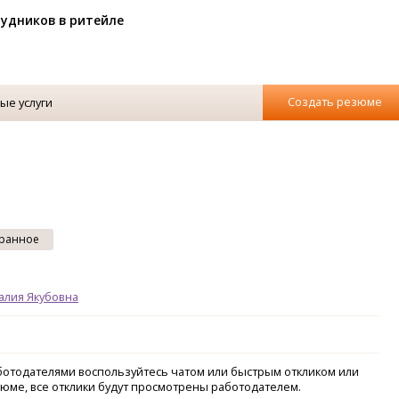
рудников в ритейле
Создать резюме
ые услуги
ранное
алия Якубовна
аботодателями воспользуйтесь чатом или быстрым откликом или
зюме, все отклики будут просмотрены работодателем.