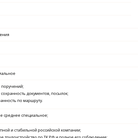
чения
иальное
 поручений;
 сохранность документов, посылок;
анность по маршруту.
е среднее специальное;
упной и стабильной российской компании;
 трудоустройство по ТК РФ и полное его соблюдение;