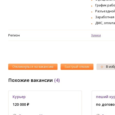
График рабо
Разъездной
Заработная 
ДМС, оплата
Регион
Химки
Откликнуться на вакансию
Быстрый отклик
В изб
Похожие вакансии
(4)
Курьер
пеший ку
120 000 ₽
по догов