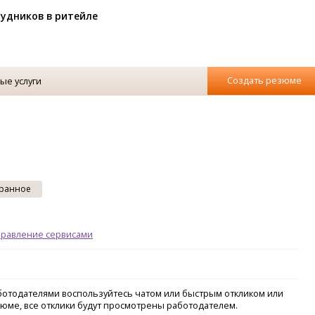
рудников в ритейле
Создать резюме
ые услуги
ранное
правление сервисами
аботодателями воспользуйтесь чатом или быстрым откликом или
зюме, все отклики будут просмотрены работодателем.