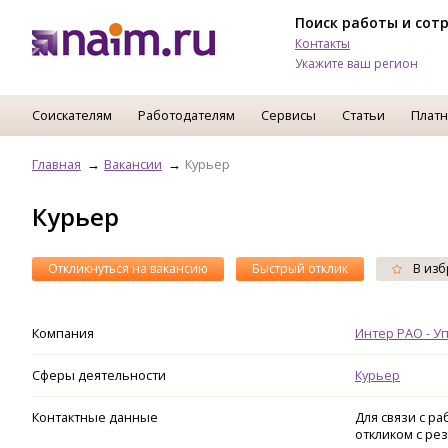
Поиск работы и сот
Контакты
Укажите ваш регион
Соискателям
Работодателям
Сервисы
Статьи
Платн
Главная
Вакансии
Курьер
Курьер
Откликнуться на вакансию
Быстрый отклик
В изб
Компания
Интер РАО - У
Сферы деятельности
Курьер
Контактные данные
Для связи с р
откликом с ре