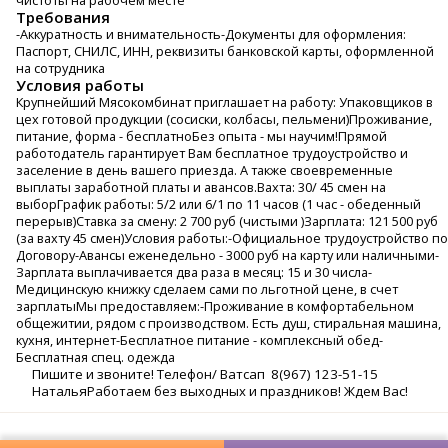
чистоты на рабочем месте
Требования
-Аккуратность и внимательность-Документы для оформления:
Паспорт, СНИЛС, ИНН, реквизиты банковской карты, оформленной
на сотрудника
Условия работы
Крупнейший Мясокомбинат приглашает на работу: Упаковщиков в
цех готовой продукции (сосиски, колбасы, пельмени)Проживание,
питание, форма - бесплатноБез опыта - мы научим!Прямой
работодатель гарантирует Вам бесплатное трудоустройство и
заселение в день вашего приезда. А также своевременные
выплаты заработной платы и авансов.Вахта: 30/ 45 смен на
выборГрафик работы: 5/2 или 6/1 по 11 часов (1 час - обеденный
перерыв)Ставка за смену: 2 700 руб (чистыми )Зарплата: 121 500 руб
(за вахту 45 смен)Условия работы:-Официальное трудоустройство по
Договору-Авансы еженедельно - 3000 руб на карту или наличными-
Зарплата выплачивается два раза в месяц: 15 и 30 числа-
Медицинскую книжку сделаем сами по льготной цене, в счет
зарплатыМы предоставляем:-Проживание в комфортабельном
общежитии, рядом с производством. Есть душ, стиральная машина,
кухня, интернет-Бесплатное питание - комплексный обед-
Бесплатная спец. одежда
Пишите и звоните! Телефон/ Ватсап 8(967) 123-51-15
НатальяРаботаем без выходных и праздников! Ждем Вас!