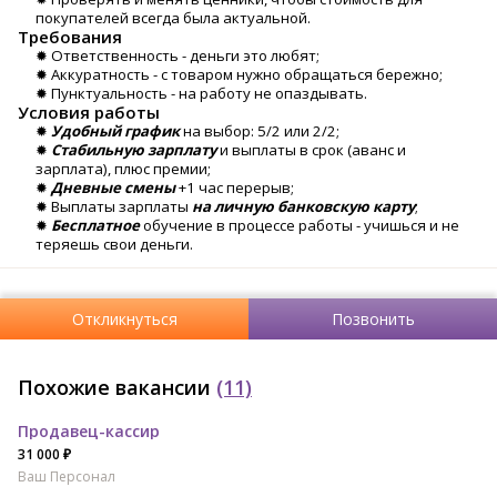
покупателей всегда была актуальной.
Требования
✹ Ответственность - деньги это любят;
✹ Аккуратность - с товаром нужно обращаться бережно;
✹ Пунктуальность - на работу не опаздывать.
Условия работы
✹
Удобный график
на выбор: 5/2 или 2/2;
✹
Стабильную зарплату
и выплаты в срок (аванс и
зарплата), плюс премии;
✹
Дневные смены
+1 час перерыв;
✹ Выплаты зарплаты
на личную банковскую карту
;
✹
Бесплатное
обучение в процессе работы - учишься и не
теряешь свои деньги.
Откликнуться
Позвонить
Похожие вакансии
(11)
Продавец-кассир
31 000 ₽
Ваш Персонал