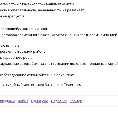
ельность и отзывчивость к нашим клиентам.
сть и оперативность, нацеленность на результат.
 не требуется.
азвивающейся компании Озон
договора возмездного оказания услуг с нашим партнером компанией 
ные выплаты
крепленном за вами районе.
 карьерного роста.
служивание автомобиля за счет компании (выдаются топливные карты)
 собеседование откликайтесь на вакансию!
ь в удобный мессенджер Ватсап или Телеграм.
опрудный
Лобня
Одинцово
Подольск
Троицк