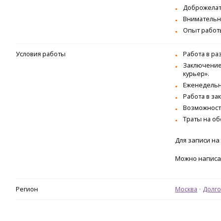
Доброжелат
Внимательно
Опыт работы
Условия работы
Работа в р
Заключение 
курьер».
Еженедель
Работа в за
Возможность
Траты на об
Для записи на
Можно написат
Регион
Москва
Долг