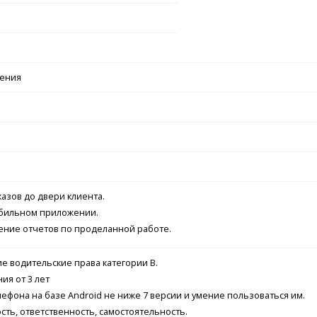
чения
казов до двери клиента.
обильном приложении.
ение отчетов по проделанной работе.
 водительские права категории В.
ия от 3 лет
ефона на базе Android не ниже 7 версии и умение пользоваться им.
сть, ответственность, самостоятельность.