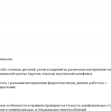
иальное
собо сложных деталей, узлов и изделий из различных материалов на
вальной группы. Круглая, плоская, внутренняя шлифовка
отать с разными материалами ферропластиком, умение работать с
арезками
вные особенности и правила проверки на точность шлифовальных ст
пов и универсальных, и специальных приспособлений