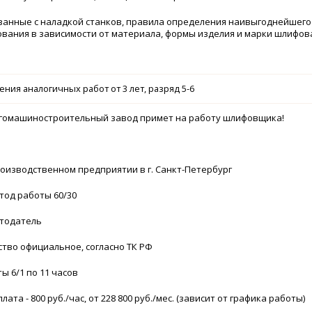
язанные с наладкой станков, правила определения наивыгоднейшего
вания в зависимости от материала, формы изделия и марки шлифо
ния аналогичных работ от 3 лет, разряд 5-6
гомашиностроительный завод примет на работу шлифовщика!
роизводственном предприятии в г. Санкт-Петербург
тод работы 60/30
отодатель
ство официальное, согласно ТК РФ
ы 6/1 по 11 часов
лата - 800 руб./час, от 228 800 руб./мес. (зависит от графика работы)