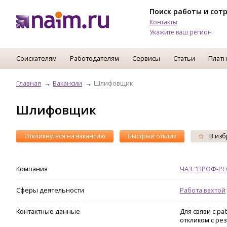
Поиск работы и сот
Контакты
Укажите ваш регион
Соискателям
Работодателям
Сервисы
Статьи
Платн
Главная
Вакансии
Шлифовщик
Шлифовщик
Откликнуться на вакансию
Быстрый отклик
В изб
Компания
ЧАЗ "ПРОФ-РЕ
Сферы деятельности
Работа вахтой
Контактные данные
Для связи с р
откликом с ре