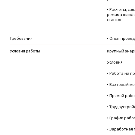
• Расчеты, св
режима шлифо
станков
Требования
• Опыт проведе
Условия работы
Крупный энер
Условия:
• Работа на п
• Вахтовый ме
• Прямой раб
• Трудоустрой
• График работ
• Заработная п