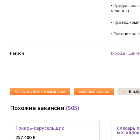
• Предоставля
человек)
• Проезд ком
• Питание за 
Регион
Москва
Санкт
Откликнуться на вакансию
Быстрый отклик
В изб
Похожие вакансии
(505)
Токарь-карусельщик
Слесарь п
металлок
257 400 ₽