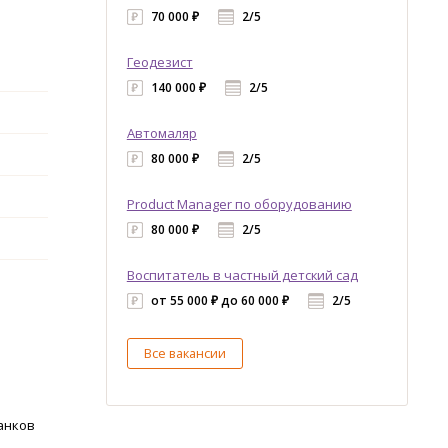
70 000 ₽
2/5
Геодезист
140 000 ₽
2/5
Автомаляр
80 000 ₽
2/5
Product Manager по оборудованию
80 000 ₽
2/5
Воспитатель в частный детский сад
от 55 000 ₽ до 60 000 ₽
2/5
Все вакансии
анков