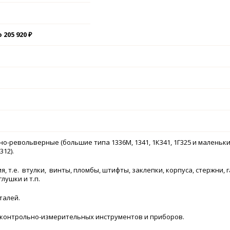
 205 920 ₽
но-револьверные (большие типа 1336М, 1341, 1К341, 1Г325 и маленьк
312).
я, т.е. втулки, винты, пломбы, штифты, заклепки, корпуса, стержни, г
лушки и т.п.
талей.
 контрольно-измерительных инструментов и приборов.