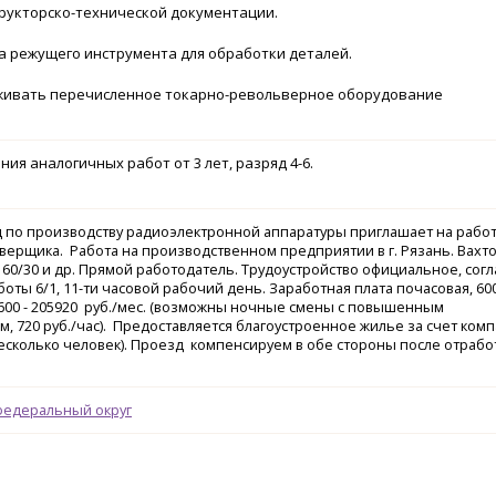
трукторско-технической документации.
а режущего инструмента для обработки деталей.
живать перечисленное токарно-револьверное оборудование
ия аналогичных работ от 3 лет, разряд 4-6.
 по производству радиоэлектронной аппаратуры приглашает на работ
верщика. Работа на производственном предприятии в г. Рязань. Вахт
60/30 и др. Прямой работодатель. Трудоустройство официальное, согл
оты 6/1, 11-ти часовой рабочий день. Заработная плата почасовая, 60
71600 - 205920 руб./мес. (возможны ночные смены с повышенным
, 720 руб./час). Предоставляется благоустроенное жилье за счет ком
несколько человек). Проезд компенсируем в обе стороны после отраб
.
федеральный округ