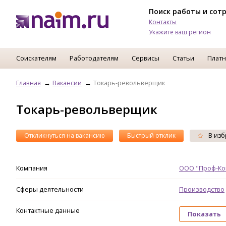
Поиск работы и сот
Контакты
Укажите ваш регион
Соискателям
Работодателям
Сервисы
Статьи
Платн
Главная
Вакансии
Токарь-револьверщик
Токарь-револьверщик
Откликнуться на вакансию
Быстрый отклик
В изб
Компания
ООО "Проф-Ко
Сферы деятельности
Производство
Контактные данные
Показать