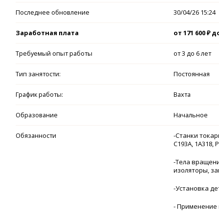
Последнее обновление
30/04/26 15:24
Заработная плата
от 171 600 ₽ до
Требуемый опыт работы
от 3 до 6 лет
Тип занятости:
Постоянная
График работы:
Вахта
Образование
Начальное
Обязанности
-Станки токар
С193А, 1А318, Р
-Тела вращени
изоляторы, заг
-Установка де
- Применение