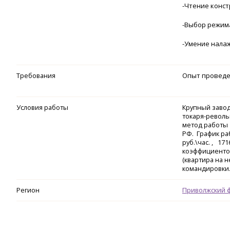
-Чтение конс
-Выбор режим
-Умение нала
Требования
Опыт проведен
Условия работы
Крупный завод
токаря-револь
метод работы 
РФ. График раб
руб.\час. , 1
коэффициентом
(квартира на 
командировки
Регион
Приволжский 