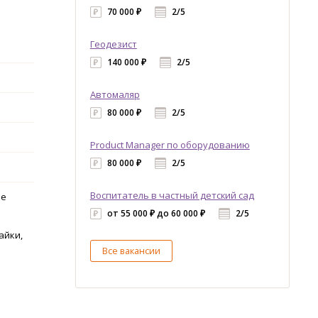
70 000 ₽
2/5
Геодезист
140 000 ₽
2/5
Автомаляр
80 000 ₽
2/5
Product Manager по оборудованию
80 000 ₽
2/5
Воспитатель в частный детский сад
ие
от 55 000 ₽ до 60 000 ₽
2/5
айки,
Все вакансии