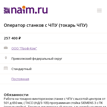
Оператор станков с ЧПУ (токарь ЧПУ)
257 400 ₽
ООО "Проф-Ком"
Приволжский федеральный округ
Стандартный
Постоянная
Обязанности
Работа на токарно-винторезном станке с ЧПУ с высотой центров от
501 д 650 мм, ( TACCI (НД/3-105) программная стойка SIEMENS 3 с ПК
(старая стойка). Токарно-винторезный станок с высотой центров от