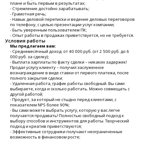
плане и быть первым в результатах;
- Стремление достойно зарабатывать;
- Грамотная речь;
- Навык деловой переписки и ведение деловых переговоров
по телефону, с целью презентации услуг компании;
- Быть уверенным пользователем ПК;
- Опыт работы в продажах приветствуется, но не требуется.
Условия работы
Мы предлагаем вам:
- Среднемесячный доход: от 40 000 руб. (от 2 500 руб. до 6
000 руб. за сделку);
- Выплата зарплаты по факту сделки – никаких задержек!
Продал услугу клиенту – получил заслуженное
вознаграждение в виде ставки от первого платежа, после
полного закрытия сделки;
- Удаленная работа, график работы свободный. Вы сами
выбираете, когда и сколько работать. Можно совмещать с
другой работой;
- Продукт, за который не стыдно перед клиентами, с
показателем NPS более 90%;
- Вы сами можете выбрать услугу, которую у вас легче
получается продавать! Полностью свободный подход к
выбору способов и инструментов для работы. Творческий
подход и креатив приветствуются;
- Эффективные сотрудники получают неограниченные
возможность в финансовом росте;