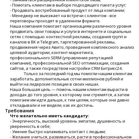
- Помогать клиентам в выборе подходящего пакета услуг;
- Продавать востребованный продукт от лица компании;
- Менеджер не выезжает на встречи с клиентом - все
переговоры проходят в удаленном формате.
Наша компания помогает организациям различного уровня
продвигать свои товары и услуги в интернете и социальных
сетях с помощью: контекстной рекламы, создания групп и
каналов в ВК и Telegram, таргетированной рекламы,
продвижения через Авито, проведения комплексного анализ
целевой аудитории, контент-маркетинга,
профессионального SERM (управление репутацией
компании), профессиональной SEO оптимизации, создания
сайтов, а также посредством настройки CRM Битрикс24.
Только за последний год мы помогли нашим клиентам
заработать дополнительные сотни миллионов рублей и
выйти на лидерские позиции в своих нишах.
Наша большая цель — помочь нашим клиентам вырасти в
доходах до того уровня, к которому они стремятся, а затем
помогаем им идти дальше, к тем целям, которые они давно
откладывали и не видели, как их достичь.
Требования
Что желательно иметь кандидату:
- Энергичность, высокий уровень эмпатии, душевность и
уверенность в себе;
- Умение быстро налаживать контакт с людьми;
- Желание учиться, развиваться, расти в профессиональном