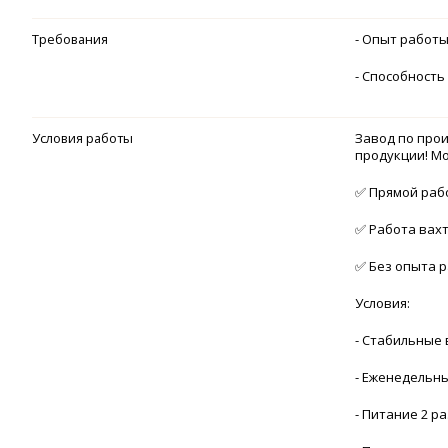
Требования
- Опыт работы
- Способность
Условия работы
Завод по прои
продукции! М
✅ Прямой рабо
✅ Работа вах
✅ Без опыта р
Условия:
- Стабильные 
- Еженедельн
- Питание 2 р