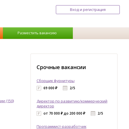
Вход и регистрация
Разместить вакансию
Срочные вакансии
Сборщик фурнитуры
69 000 ₽
2/5
ии (150)
Директор по развитию/коммерческий
директор
от 70 000 ₽ до 200 000 ₽
2/5
Программист-разработчик