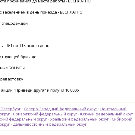
еста проживания до места работы - БЕСПЛАТНО
с заселением в день приезда - БЕСПЛАТНО
е спецодеждой
ы - 6/1 по 11 часов в день
йствующей бригаде
ные БОНУСЫ:
еревахтовку
в акции "Приведи друга" и получи 10 000р
-Петербург
Северо-Западный федеральный округ
Центральный
округ
Приволжский федеральный округ
Южный федеральный округ
ский федеральный округ
Уральский федеральный округ
Сибирский
округ
Дальневосточный федеральный округ