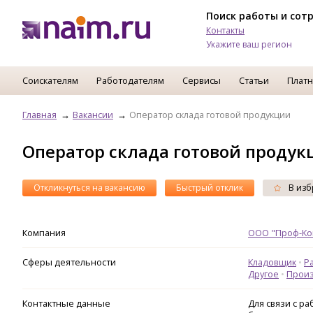
Поиск работы и сот
Контакты
Укажите ваш регион
Соискателям
Работодателям
Сервисы
Статьи
Платн
Главная
Вакансии
Оператор склада готовой продукции
Оператор склада готовой продук
Откликнуться на вакансию
Быстрый отклик
В изб
Компания
ООО "Проф-Ко
Сферы деятельности
Кладовщик
Р
Другое
Произ
Контактные данные
Для связи с р