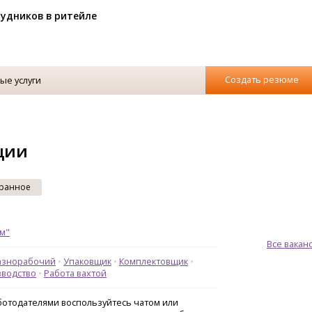
рудников в ритейле
Создать резюме
ые услуги
ции
ранное
м"
Все ваканс
азнорабочий
Упаковщик
Комплектовщик
водство
Работа вахтой
аботодателями воспользуйтесь чатом или