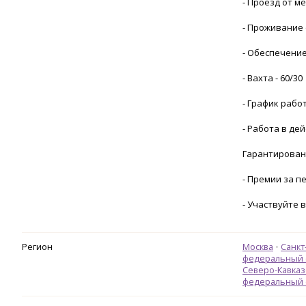
- Проезд от м
- Проживание 
- Обеспечени
- Вахта - 60/30
- График работ
- Работа в де
Гарантирован
- Премии за п
- Участвуйте 
Регион
Москва
Санкт
федеральный 
Северо-Кавказ
федеральный 