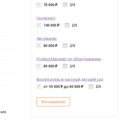
70 000 ₽
2/5
Геодезист
140 000 ₽
2/5
Автомаляр
80 000 ₽
2/5
Product Manager по оборудованию
80 000 ₽
2/5
Воспитатель в частный детский сад
от 55 000 ₽ до 60 000 ₽
2/5
Все вакансии
ния