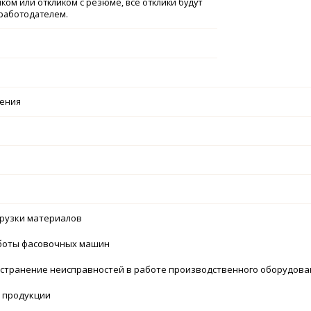
ком или откликом с резюме, все отклики будут
работодателем.
чения
грузки материалов
аботы фасовочных машин
устранение неисправностей в работе производственного оборудова
й продукции