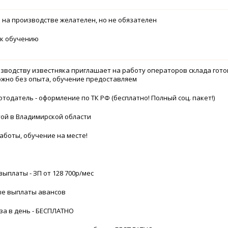
 на производстве желателен, но не обязателен
 к обучению
зводству известняка приглашает на работу операторов склада гот
ожно без опыта, обучение предоставляем
тодатель - оформление по ТК РФ (бесплатно! Полный соц. пакет!)
той в Владимирской области
аботы, обучение на месте!
выплаты - ЗП от 128 700р/мес
ые выплаты авансов
аза в день - БЕСПЛАТНО