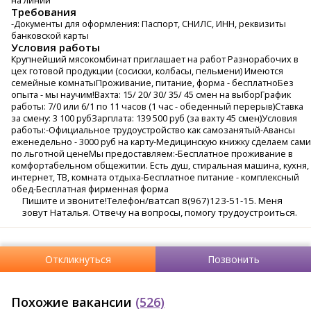
на линии
Требования
-Документы для оформления: Паспорт, СНИЛС, ИНН, реквизиты
банковской карты
Условия работы
Крупнейший мясокомбинат приглашает на работ Разнорабочих в
цех готовой продукции (сосиски, колбасы, пельмени) Имеются
семейные комнатыПроживание, питание, форма - бесплатноБез
опыта - мы научим!Вахта: 15/ 20/ 30/ 35/ 45 смен на выборГрафик
работы: 7/0 или 6/1 по 11 часов (1 час - обеденный перерыв)Ставка
за смену: 3 100 рубЗарплата: 139 500 руб (за вахту 45 смен)Условия
работы:-Официальное трудоустройство как самозанятый-Авансы
еженедельно - 3000 руб на карту-Медицинскую книжку сделаем сами
по льготной ценеМы предоставляем:-Бесплатное проживание в
комфортабельном общежитии. Есть душ, стиральная машина, кухня,
интернет, ТВ, комната отдыха-Бесплатное питание - комплексный
обед-Бесплатная фирменная форма
Пишите и звоните!Телефон/ватсап 8(967)123-51-15. Меня
зовут Наталья. Отвечу на вопросы, помогу трудоустроиться.
Откликнуться
Позвонить
Похожие вакансии
(526)