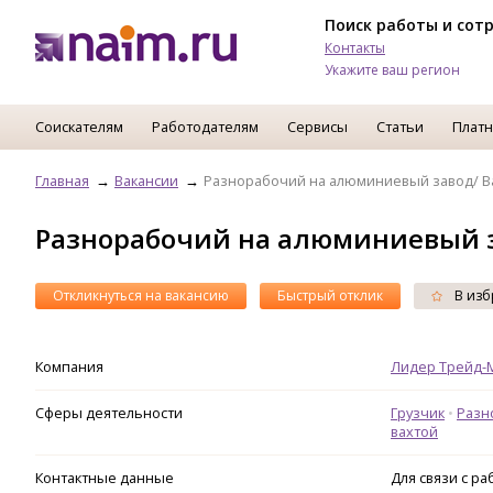
Поиск работы и сот
Контакты
Укажите ваш регион
Соискателям
Работодателям
Сервисы
Статьи
Платн
Главная
Вакансии
Разнорабочий на алюминиевый завод/ В
Разнорабочий на алюминиевый з
Откликнуться на вакансию
Быстрый отклик
В изб
Компания
Лидер Трейд-
Сферы деятельности
Грузчик
Разн
вахтой
Контактные данные
Для связи с р