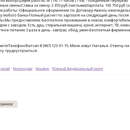
н на выборГрафик работы: 6/1 по 11 часов (1 час - обеденный перерыв)
ые сменыСтавка за смену: 2 350 руб (чистыми)Зарплата: 105 750 руб (з
ия работы:-Официальное оформление по Договору-Авансы еженедельн
рту любого банка-Полный расчет по зарплате на следующий день после
ты.Мы предоставляем:-Бесплатное проживание в новом, комфортабел
ом с заводом. Есть душ, стиральная машина, кухня, интернет, ТВ, комн
тное питание 3 раза в день- завтрак, обед, ужин-Бесплатная фирменн
ите!Телефон/Ватсап 8 (967) 123-51-15. Меня зовут Наталья. Отвечу на
гу трудоустроиться.
 край
Краснодар
Крымск
Южный федеральный округ
ранное