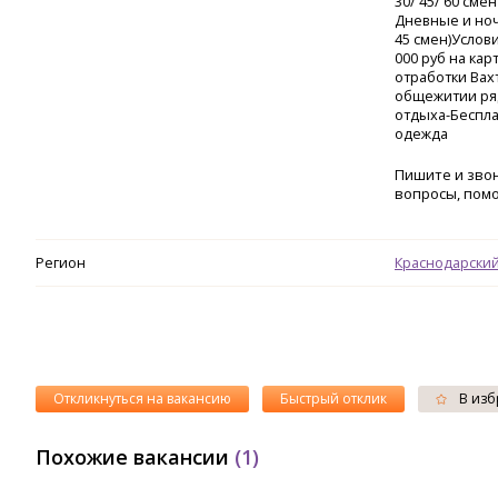
30/ 45/ 60 сме
Дневные и ночн
45 смен)Услов
000 руб на ка
отработки Вах
общежитии ряд
отдыха-Беспла
одежда
Пишите и звон
вопросы, помо
Регион
Краснодарский
Откликнуться на вакансию
Быстрый отклик
В изб
Похожие вакансии
(1)