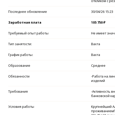
откликом с ре
Последнее обновление
30/04/26 15:23
Заработная плата
105 750 ₽
Требуемый опыт работы
Не имеет зна
Тип занятости:
Вахта
График работы:
Вахта
Образование
Среднее
Обязанности
-Работа на ли
изделий
Требования
-Активность в
банковской ка
Условия работы
Крупнейший А
проживаниемПр