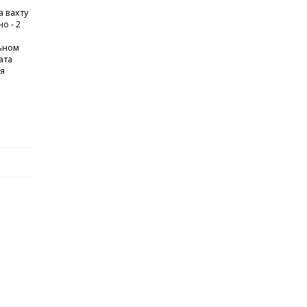
а вахту
о - 2
ьном
ата
ая