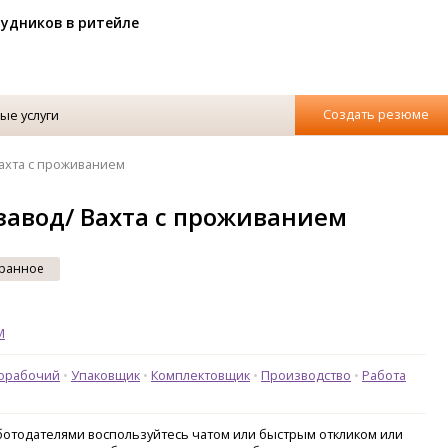
рудников в ритейле
Создать резюме
ые услуги
ахта с проживанием
авод/ Вахта с проживанием
ранное
M
орабочий
Упаковщик
Комплектовщик
Производство
Работа
аботодателями воспользуйтесь чатом или быстрым откликом или