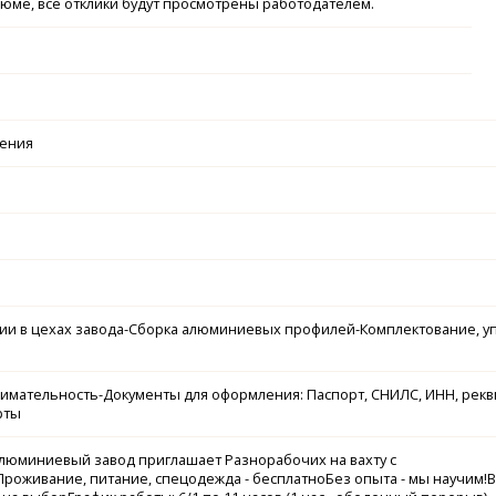
зюме, все отклики будут просмотрены работодателем.
чения
нии в цехах завода-Сборка алюминиевых профилей-Комплектование, у
нимательность-Документы для оформления: Паспорт, СНИЛС, ИНН, рек
рты
люминиевый завод приглашает Разнорабочих на вахту с
оживание, питание, спецодежда - бесплатноБез опыта - мы научим!В