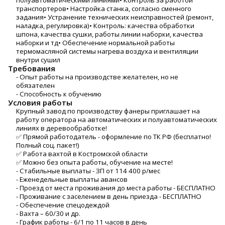
полуавтоматическими линиями• Контроль за работой
транспортеров• Настройка станка, согласно сменного
задания• Устранение технических неисправностей (ремонт,
наладка, регулировка)• Контроль: качества обработки
шпона, качества сушки, работы линии наборки, качества
наборки и тд• Обеспечение нормальной работы
термомасляной системы нагрева воздуха и вентиляции
внутри сушил
Требования
- Опыт работы на производстве желателен, но не
обязателен
- Способность к обучению
Условия работы
Крупный завод по производству фанеры приглашает на
работу оператора на автоматических и полуавтоматических
линиях в деревообработке!
✅ Прямой работодатель - оформление по ТК РФ (бесплатно!
Полный соц. пакет!)
✅ Работа вахтой в Костромской области
✅ Можно без опыта работы, обучение на месте!
- Стабильные выплаты - ЗП от 114 400 р/мес
- Еженедельные выплаты авансов
- Проезд от места проживания до места работы - БЕСПЛАТНО
- Проживание с заселением в день приезда - БЕСПЛАТНО
- Обеспечение спецодеждой
- Вахта – 60/30 и др.
- График работы - 6/1 по 11 часов в день