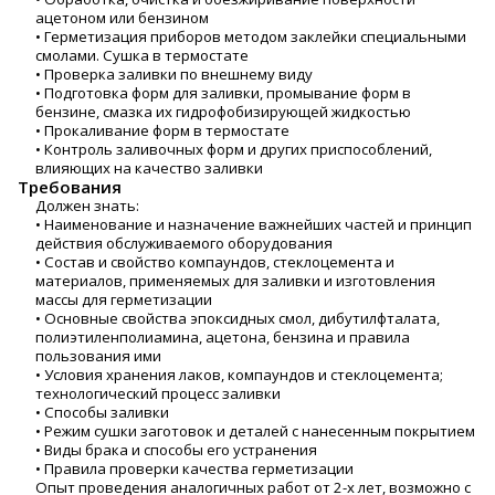
ацетоном или бензином
• Герметизация приборов методом заклейки специальными
смолами. Сушка в термостате
• Проверка заливки по внешнему виду
• Подготовка форм для заливки, промывание форм в
бензине, смазка их гидрофобизирующей жидкостью
• Прокаливание форм в термостате
• Контроль заливочных форм и других приспособлений,
влияющих на качество заливки
Требования
Должен знать:
• Наименование и назначение важнейших частей и принцип
действия обслуживаемого оборудования
• Состав и свойство компаундов, стеклоцемента и
материалов, применяемых для заливки и изготовления
массы для герметизации
• Основные свойства эпоксидных смол, дибутилфталата,
полиэтиленполиамина, ацетона, бензина и правила
пользования ими
• Условия хранения лаков, компаундов и стеклоцемента;
технологический процесс заливки
• Способы заливки
• Режим сушки заготовок и деталей с нанесенным покрытием
• Виды брака и способы его устранения
• Правила проверки качества герметизации
Опыт проведения аналогичных работ от 2-х лет, возможно с