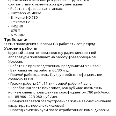
соответствии с технической документацией
• Работа на фрезерных станках:
- Kuzmann WF 400M
- Emkomat ND 780
- Emkomat FV -3
- FNGJ 40
- 675 П
- 675 ПФ-1
Требования
• Опыт проведения аналогичных работ от 2 лет, разряд 3
Условия работы
Крупный завод по производству радиоэлектронной
аппаратуры приглашает на работу фрезеровщиков!
Условия:
• Работа на производственном предприятии в г. Рязань
• Вахтовый метод работы 60/30 и др.
• Прямой работодатель. Трудоустройство официальное,
согласно ТК РФ
• График работы 6/1, 11-ти часовой рабочий день
• Заработная плата почасовая, 650 руб.\час. (возможны
ночные смены с повышенным коэффициентом 780 руб./час),
от 185 900 - 223 080 руб./мес.
• Предоставляется благоустроенное жилье за счет компании
(квартира на несколько человек)
• Проезд компенсируем после отработанной командировки