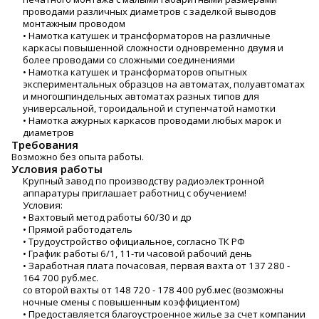
проводами различных диаметров с заделкой выводов
монтажным проводом
• Намотка катушек и трансформаторов на различные
каркасы повышенной сложности одновременно двумя и
более проводами со сложными соединениями
• Намотка катушек и трансформаторов опытных
экспериментальных образцов на автоматах, полуавтоматах
и многошпиндельных автоматах разных типов для
универсальной, тороидальной и ступенчатой намотки
• Намотка ажурных каркасов проводами любых марок и
диаметров
Требования
Возможно без опыта работы.
Условия работы
Крупный завод по производству радиоэлектронной
аппаратуры приглашает работниц с обучением!
Условия:
• Вахтовый метод работы 60/30 и др
• Прямой работодатель
• Трудоустройство официальное, согласно ТК РФ
• График работы 6/1, 11-ти часовой рабочий день
• Заработная плата почасовая, первая вахта от 137 280 -
164 700 руб.мес.
со второй вахты от 148 720 - 178 400 руб.мес (возможны
ночные смены с повышенным коэффициентом)
• Предоставляется благоустроенное жилье за счет компании