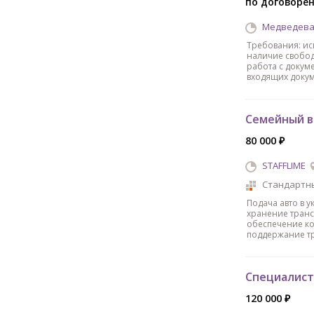
по договоре
Медведев
Требования: ис
наличие свобод
работа с докум
входящих доку
Семейный в
80 000 ₽
STAFFLIME
Стандартн
Подача авто в у
хранение транс
обеспечение ко
поддержание т
Специалист
120 000 ₽