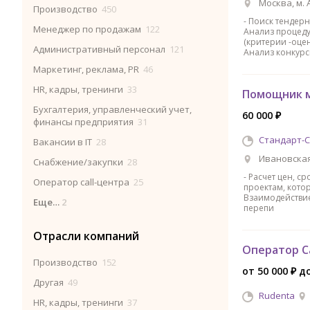
Москва, м.
Производство
450
- Поиск тендерн
Менеджер по продажам
122
Анализ процеду
(критерии -оцен
Административный персонал
121
Анализ конкурс
Маркетинг, реклама, PR
46
HR, кадры, тренинги
33
Помощник 
Бухгалтерия, управленческий учет,
60 000 ₽
финансы предприятия
31
Стандарт-
Вакансии в IT
28
Ивановская
Снабжение/закупки
28
- Расчет цен, с
Оператор call-центра
25
проектам, котор
Взаимодействие
Еще…
2
перепи
Отрасли компаний
Оператор C
Производство
152
от 50 000 ₽ до
Другая
49
Rudenta
HR, кадры, тренинги
37