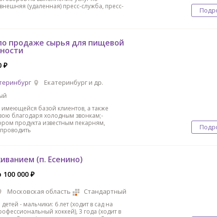
внешняя (удаленная) пресс-служба, пресс-
Подр
о продаже сырья для пищевой
ности
0 ₽
теринбург
Екатеринбург и др.
ый
е имеющейся базой клиентов, а также
вою благодаря холодным звонкам;-
ором продукта известным пекарням,
Подр
 проводить
иванием (п. Есенино)
о 100 000 ₽
Московская область
Стандартный
детей - мальчики: 6 лет (ходит в сад на
офессиональный хоккей), 3 года (ходит в