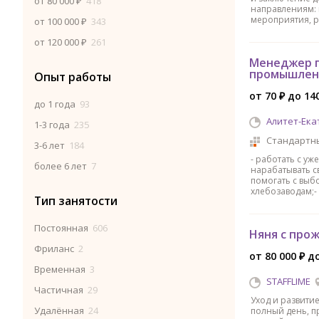
от 80 000 ₽
418
направлениям: 
мероприятия, р
от 100 000 ₽
343
от 120 000 ₽
261
Менеджер п
промышлен
Опыт работы
от 70 ₽ до 14
до 1 года
93
Алитет-Ека
1-3 года
235
Стандартн
3-6 лет
184
- работать с уж
более 6 лет
7
нарабатывать с
помогать с выб
хлебозаводам;-
Тип занятости
Постоянная
606
Няня с прож
Фриланс
2
от 80 000 ₽ д
Временная
3
STAFFLIME
Частичная
29
Уход и развитие 
Удалённая
24
полный день, пр