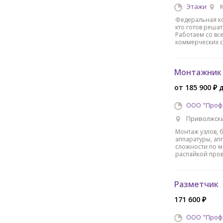
Этажи
Федеральная ко
кто готов реша
Работаем со вс
коммерческих с
Монтажник 
от 185 900 ₽ 
ООО "Проф
Приволжск
Монтаж узлов, 
аппаратуры, ап
сложности по м
распайкой пров
Разметчик
171 600 ₽
ООО "Проф