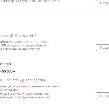
полный день), грудничок - основной упор.
Подр
осква
Стандартный
боты;Устройство стен, потолков,
 ГКЛ;Укладка линолеума;Монтаж
Подр
ка ламината;Монтаж дверей.
истент
 60 000 ₽
Тольятти
Стандартный
вивающуюся производственную компанию
ссистент для
бязанности:Закупка материалов и
Подр
 производства (упаковка, метизы,