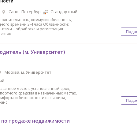
нности
а
Санкт-Петербург
Стандартный
полнительность, коммуникабельность,
ного времени 3-4 часа Обязанности:
ентами – обработка и регистрация
Подр
ментов
одитель (м. Университет)
Москва, м. Университет
ый
казанное место в установленный срок,
портного средства в назначенных местах,
мфорта и безопасности пассажира,
Подр
ранс
 по продаже недвижимости