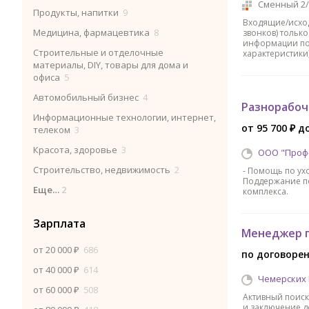
Сменный 2/
Продукты, напитки
9
Входящие/исхо
Медицина, фармацевтика
8
звонков) тольк
информации по 
Строительные и отделочные
характеристики
материалы, DIY, товары для дома и
офиса
5
Автомобильный бизнес
4
Разнорабоч
Информационные технологии, интернет,
от 95 700 ₽ д
телеком
3
Красота, здоровье
3
ООО "Проф
Строительство, недвижимость
2
- Помощь по ухо
Поддержание по
Еще…
2
комплекса.
Зарплата
Менеджер п
от 20 000 ₽
686
по договоре
от 40 000 ₽
614
Чемерских
от 60 000 ₽
508
Активный поиск
и заключение д