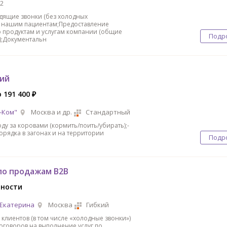
2
дящие звонки (без холодных
о нашим пациентам;Предоставление
продуктам и услугам компании (общие
Подр
);Документальн
ий
о 191 400 ₽
-Ком"
Москва и др.
Стандартный
ду за коровами (кормить/поить/убирать);-
рядка в загонах и на территории
Подр
о продажам B2B
нности
 Екатерина
Москва
Гибкий
 клиентов (в том числе «холодные звонки»)
оговоров на выполнение услуг по