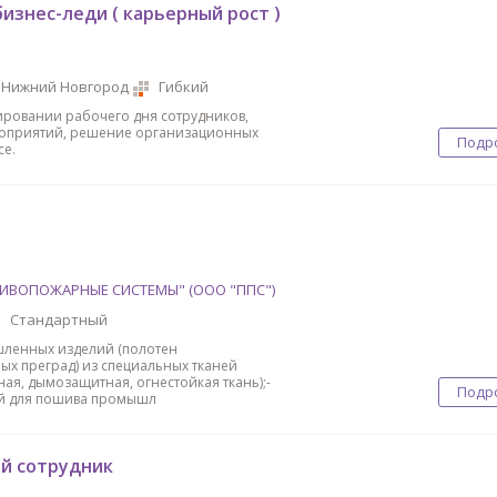
изнес-леди ( карьерный рост )
Нижний Новгород
Гибкий
ровании рабочего дня сотрудников,
роприятий, решение организационных
Подр
се.
ИВОПОЖАРНЫЕ СИСТЕМЫ" (ООО "ППС")
Стандартный
ленных изделий (полотен
х преград) из специальных тканей
ая, дымозащитная, огнестойкая ткань);-
Подр
ей для пошива промышл
й сотрудник