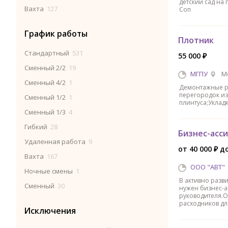
детский сад на 
Вахта
127
Соп
График работы
Плотник
Стандартный
531
55 000 ₽
Сменный 2/2
19
МГПУ
М
Сменный 4/2
1
Демонтажные ра
перегородок из
Сменный 1/2
1
плинтуса;Уклад
Сменный 1/3
4
Гибкий
28
Бизнес-асс
Удаленная работа
9
от 40 000 ₽ до
Вахта
167
ООО "АВТ"
Ночные смены
1
В активно раз
Сменный
30
нужен бизнес-а
руководителя.О
расходников для
Исключения