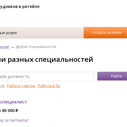
рудников в ритейле
Создать резюме
ые услуги
ансии
Другие специальности
ии разных специальностей
рте
Работа у метро
Работа в ТЦ
специалист
 80 000 ₽
АС И ПАРТНЕРЫ"