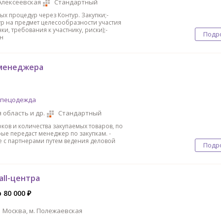
 Алексеевская
Стандартный
ых процедур через Контур. Закупки;-
р на предмет целесообразности участия
ки, требования к участнику, риски);-
Подр
н
менеджера
Спецодежда
 область и др.
Стандартный
роков и количества закупаемых товаров, по
ые передаст менеджер по закупкам. -
 с партнерами путем ведения деловой
Подр
all-центра
 80 000 ₽
Москва, м. Полежаевская