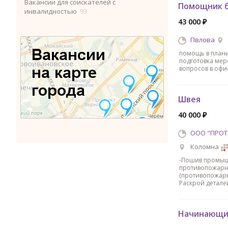
Вакансии для соискателей с
Помощник б
инвалидностью
93
43 000 ₽
Пвлова
помощь в плани
подготовка ме
вопросов в офи
Швея
40 000 ₽
ООО "ПРОТ
Коломна
-Пошив промыш
противопожарны
(противопожарн
Раскрой детал
Начинающи