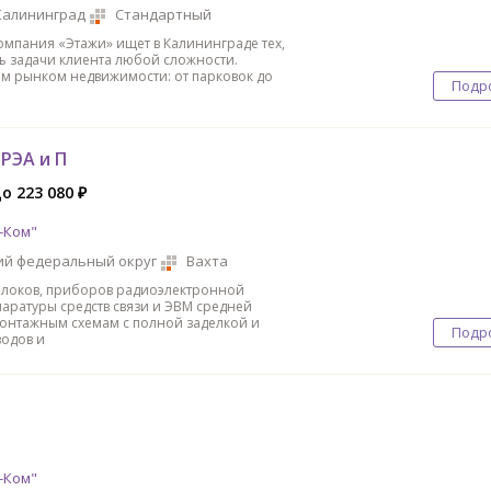
Калининград
Стандартный
мпания «Этажи» ищет в Калининграде тех,
ть задачи клиента любой сложности.
ем рынком недвижимости: от парковок до
Подр
РЭА и П
до 223 080 ₽
-Ком"
ий федеральный округ
Вахта
блоков, приборов радиоэлектронной
паратуры средств связи и ЭВМ средней
онтажным схемам с полной заделкой и
Подр
одов и
-Ком"