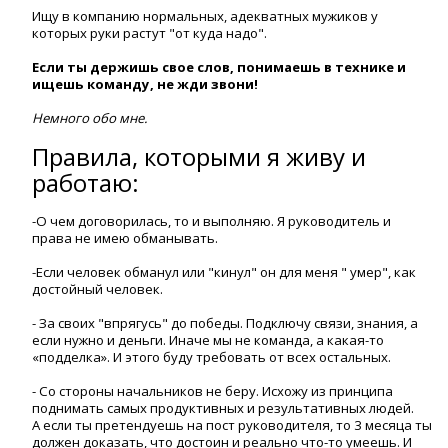
Ищу в компанию нормальных, адекватных мужиков у
которых руки растут "от куда надо".
Если ты держишь свое слов, понимаешь в технике и
ищешь команду, не жди звони!
Немного обо мне.
Правила, которыми я живу и
работаю:
-О чем договорилась, то и выполняю. Я руководитель и
права не имею обманывать.
-Если человек обманул или "кинул" он для меня " умер", как
достойный человек.
- За своих "впрягусь" до победы. Подключу связи, знания, а
если нужно и деньги. Иначе мы не команда, а какая-то
«подделка». И этого буду требовать от всех остальных.
- Со стороны начальников не беру. Исхожу из принципа
поднимать самых продуктивных и результативных людей.
А если ты претендуешь на пост руководителя, то 3 месяца ты
должен доказать, что достоин и реально что-то умеешь. И