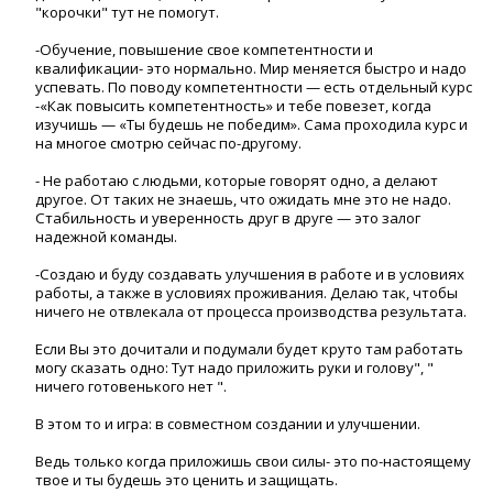
"корочки" тут не помогут.
-Обучение, повышение свое компетентности и
квалификации- это нормально. Мир меняется быстро и надо
успевать. По поводу компетентности — есть отдельный курс
-«Как повысить компетентность» и тебе повезет, когда
изучишь — «Ты будешь не победим». Сама проходила курс и
на многое смотрю сейчас по-другому.
- Не работаю с людьми, которые говорят одно, а делают
другое. От таких не знаешь, что ожидать мне это не надо.
Стабильность и уверенность друг в друге — это залог
надежной команды.
-Создаю и буду создавать улучшения в работе и в условиях
работы, а также в условиях проживания. Делаю так, чтобы
ничего не отвлекала от процесса производства результата.
Если Вы это дочитали и подумали будет круто там работать
могу сказать одно: Тут надо приложить руки и голову", "
ничего готовенького нет ".
В этом то и игра: в совместном создании и улучшении.
Ведь только когда приложишь свои силы- это по-настоящему
твое и ты будешь это ценить и защищать.