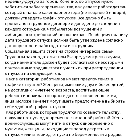
недельку-другую за город. Конечно, об отпуске нужно
заботиться заблаговременно, так, как делает работодатель,
который в начале календарного года (не позднее 5 января),
должен утвердить график отпусков. Все должно быть
прописано в трудовом договоре и доведено до сведения
каждого сотрудника, чтобы летом возмущений и
амбициозных требований не возникало. По общему правилу
дата трудового отпуска должна быть утверждена согласно
договоренности работодателя и сотрудника.
Социальная защита стоит на страже интересов семьи.
Трудовым законодательством РФ предусмотрены случаи,
когда наниматель должен будет согласиться с некоторыми
пожеланиями трудящегося и учесть их при распределении
отпусков на следующий год.
Какие категории работников имеют предпочтения в
графике отпусков? Женщины, имеющие двух и более детей,
не достигших 14-летнего возраста, воспитывающие
ребенка-инвалида в возрасте до его совершеннолетия,
лица, моложе 18-и лет могут иметь предпочтение выбирать
себе удобный график отпусков.
Ряд работников, которые трудятся по совместительству,
получают отпуск одновременно с основной работой. Жены
военнослужащих могут идти в отпуск одновременно с
мужьями, женщины, находящиеся перед декретным
отпуском или в период отпуска по беременности и родам,