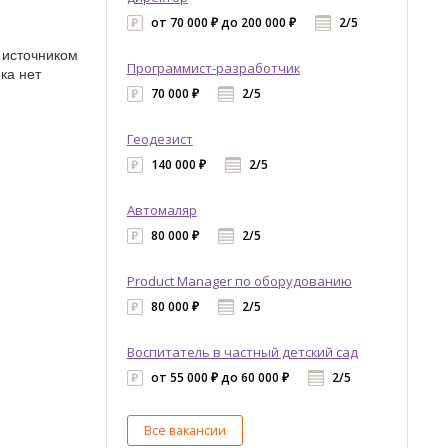
от 70 000 ₽ до 200 000 ₽
2/5
 источником
Программист-разработчик
ка нет
70 000 ₽
2/5
Геодезист
140 000 ₽
2/5
Автомаляр
80 000 ₽
2/5
Product Manager по оборудованию
80 000 ₽
2/5
Воспитатель в частный детский сад
от 55 000 ₽ до 60 000 ₽
2/5
Все вакансии