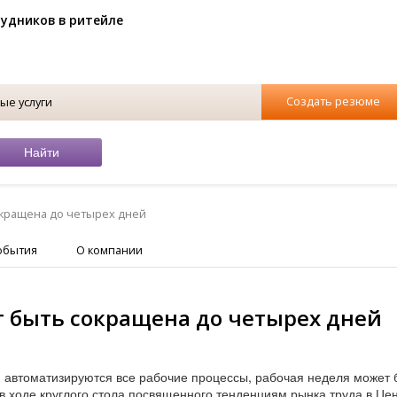
рудников в ритейле
Создать резюме
ые услуги
окращена до четырех дней
обытия
О компании
т быть сокращена до четырех дней
и автоматизируются все рабочие процессы, рабочая неделя может 
в ходе круглого стола посвященного тенденциям рынка труда в Це