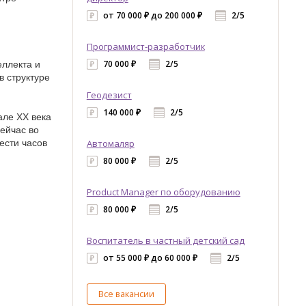
от 70 000 ₽ до 200 000 ₽
2/5
Программист-разработчик
еллекта и
70 000 ₽
2/5
в структуре
Геодезист
140 000 ₽
2/5
але ХХ века
сейчас во
ести часов
Автомаляр
80 000 ₽
2/5
Product Manager по оборудованию
80 000 ₽
2/5
Воспитатель в частный детский сад
от 55 000 ₽ до 60 000 ₽
2/5
Все вакансии