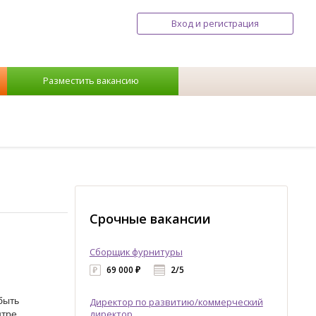
Вход и регистрация
Разместить вакансию
Срочные вакансии
Сборщик фурнитуры
69 000 ₽
2/5
быть
Директор по развитию/коммерческий
нтре
директор