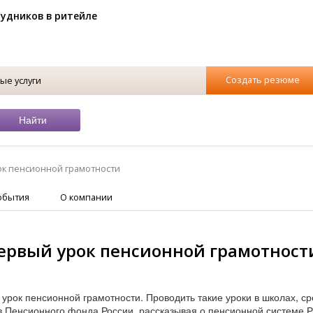
рудников в ритейле
Создать резюме
ые услуги
ок пенсионной грамотности
обытия
О компании
первый урок пенсионной грамотност
 урок пенсионной грамотности. Проводить такие уроки в школах, ср
 Пенсионного фонда России, рассказывая о пенсионной системе Р