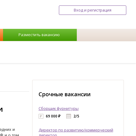
Вход и регистрация
Разместить вакансию
Срочные вакансии
и
Сборщик фурнитуры
69 000 ₽
2/5
едних и
Директор по развитию/коммерческий
Ф и о том,
директор