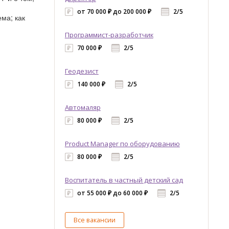
от 70 000 ₽ до 200 000 ₽
2/5
ма; как
Программист-разработчик
70 000 ₽
2/5
Геодезист
140 000 ₽
2/5
Автомаляр
80 000 ₽
2/5
Product Manager по оборудованию
80 000 ₽
2/5
Воспитатель в частный детский сад
от 55 000 ₽ до 60 000 ₽
2/5
Все вакансии