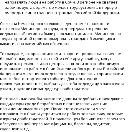
направлять людей на работу в Сочи. В регионе не хватает
рабочих рук, а ведомство желает трудоустроить в первую
очередь не иностранцев, а граждан Российской Федерации.
Светлана Нечаева, возглавляющая департамент занятости
населения Министерства труда, подтвердила это решение
ведомства: «В регионы были разосланы письма от Министерства
труда с просьбой проинформировать граждан об имеющихся
вакансиях на олимпийских объектах».
Те граждане, которые официально зарегистрированы в качестве
безработных, или же хотят найти себе другую работу, могут
получить в региональных центрах занятости всю необходимую
информацию о работе в Сочи. Жители любого региона Российской
Федерации могут непосредственно поучаствовать в организации
масштабного спортивного события. Для этого нужно
проконсультироваться, выбрать для себя подходящую вакансию и
узнать, подходит ли кандидатура работодателю.
Региональные службы занятости должны подобрать подходящие
кандидатуры среди безработных и организовать для них
повышение квалификации. После этого соискатели могут
отправиться в Сочи и устроиться на работу по вакансиям, которые
открыты у работодателей. В подавляющем большинстве своем это
обслуживающий персонал: официанты, бармены, водители,
садовники и т.д.