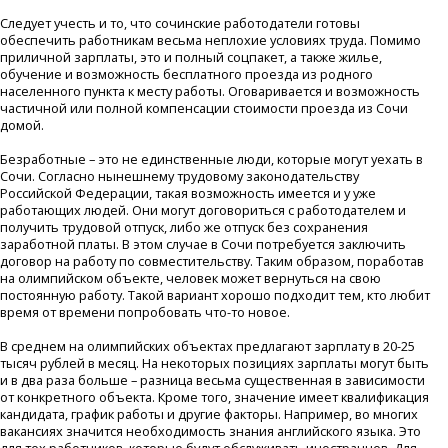
Следует учесть и то, что сочинские работодатели готовы
обеспечить работникам весьма неплохие условиях труда. Помимо
приличной зарплаты, это и полный соцпакет, а также жилье,
обучение и возможность бесплатного проезда из родного
населенного пункта к месту работы. Оговаривается и возможность
частичной или полной компенсации стоимости проезда из Сочи
домой.
Безработные – это не единственные люди, которые могут уехать в
Сочи. Согласно нынешнему трудовому законодательству
Российской Федерации, такая возможность имеется и у уже
работающих людей. Они могут договориться с работодателем и
получить трудовой отпуск, либо же отпуск без сохранения
заработной платы. В этом случае в Сочи потребуется заключить
договор на работу по совместительству. Таким образом, поработав
на олимпийском объекте, человек может вернуться на свою
постоянную работу. Такой вариант хорошо подходит тем, кто любит
время от времени попробовать что-то новое.
В среднем на олимпийских объектах предлагают зарплату в 20-25
тысяч рублей в месяц. На некоторых позициях зарплаты могут быть
и в два раза больше – разница весьма существенная в зависимости
от конкретного объекта. Кроме того, значение имеет квалификация
кандидата, график работы и другие факторы. Например, во многих
вакансиях значится необходимость знания английского языка. Это