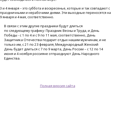
3 и 4 января – это суббота и воскресенье, которые и так совпадают с
праздничными и нерабочими днями. Эти выходные переносятся на
9 января и 4 мая, соответственно.
В связи с этим другие праздники будут длиться
по следующему графику: Праздник Весны и Труда
,
и День
Победы - с 1 по 4 и с 9 по 11 мая
, соответственно
, День
Защитника Отечества подарит отдых нашим мужчинам, и не
только им, с 21 по 23 февраля, Международный Женский
День будет длиться с 7 по 9 марта, День России – с 12 по 14
июня и 4 ноября россияне отпразднуют День Народного
Единства.
Полная версия сайта