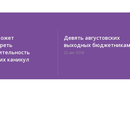
может
Девять августовских
реть
выходных бюджетника
ительность
22 авг 2018
их каникул