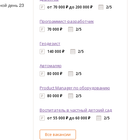
ной день 23
от 70 000 ₽ до 200 000 ₽
2/5
Программист-разработчик
70 000 ₽
2/5
Геодезист
140 000 ₽
2/5
Автомаляр
80 000 ₽
2/5
Product Manager по оборудованию
80 000 ₽
2/5
Воспитатель в частный детский сад
от 55 000 ₽ до 60 000 ₽
2/5
Все вакансии