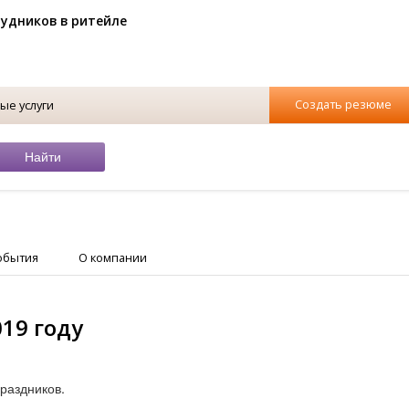
рудников в ритейле
Создать резюме
ые услуги
обытия
О компании
19 году
праздников.