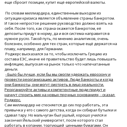
еще сбросит позиции, купит ещё европейской валюты.
По словам миллиардера, единственным выходом из
ситуации кризиса является объявление страны банкротом.
И такое непростое решение руководство должно взять на
себя. После того, как страна окажется банкротом, её
депозиты придут в норму, да и вся система направится в
нужное русло. Такой путь, по мнению аналитиков, очень
болезнен, особенно для тех стран, которые ещё держатся на
плаву, например, для Германии.
Роджерс высказался за то, чтобы исключить Грецию из
состава ЕЭС, иначе её правительство будет лишь повышать
инфляцию, выпуская на рынок только что напечатанные
деньги.
- Было бы лучше, если бы мы смогли удержать еврозону и
провести реорганизацию активов. Люди банкроты и когда
они банкроты, они могут смотреть в лицо реальности.
Реорганизуйте активы и компетентные люди придут и
начнут строить мир на новых прочных основаниях, - сказал
Роджерс.
Сам миллиардер не стесняется до сих пор работать, эта
привычка у его с самого детства, когда он собирал бутылки и
сдавал тару. Но мальчуган был ушлый, хорошо учился и
закончил Йельский университет, после которого стал
работать в копании, торгующей ценными бумагами. Он