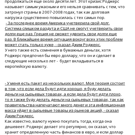
продолжаться еще около десяти лет. Этот кризис Роджерс
называет самым ужасным и его нельзя сравнивать с тем, что
затронул страны в 2007-2008 годах, так как долговая
нагрузка существенно повысилась с тех самых пор.
- За последнее время Америка учетверила свой долг.
Система слишком раздута и США не смогут учетверить свои
долги еще раз. Греция не сможет удвоить свои долги еще
раз. В ближайшее время ситуация вокруг всех этих проблем
может стать только хуже, - сказал Джим Роджерс.
У него также есть сомнения в бумажных деньгах, хотя
Роджерс предпочел бы евро доллару, что он и сделает в
следующие несколько лет - будет вкладываться в
европейскую валюту.
- У меня есть пакет из нескольких валют. Моя теория состоит
в том, что если дела будут идти хорошо, я буду делать
деньги на сырьевых товарах, а если дела будут идти плохо,
то я также буду делать деньги на сырьевых товарах, так как
правительства напечатают много денег и эта инфляционная
масса уйдет в сырьевые товары из рынков акций, - сказал
Джим Рождерс.
Как известно, валюту нужно покупать тогда, когда она
дешевеет. Роджерс делает это регулярно, он сказал, что
хранит определенную часть финансов в евро, и если доллар