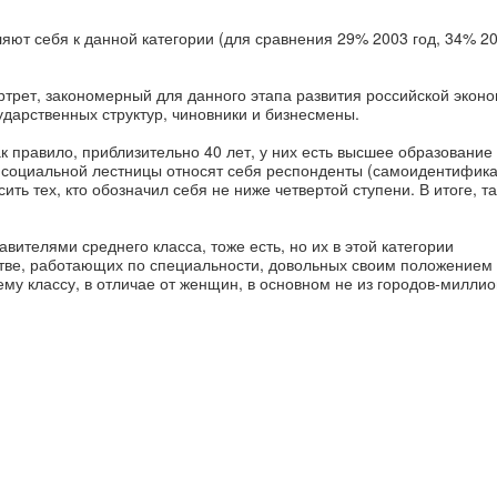
ляют себя к данной категории (для сравнения 29% 2003 год, 34
%
2
ртрет, закономерный для данного этапа развития российской эконо
ударственных структур, чиновники и бизнесмены.
ак правило, приблизительно 40 лет, у них есть высшее образование 
ни социальной лестницы относят себя респонденты (самоидентифик
ть тех, кто обозначил себя не ниже четвертой ступени. В итоге, т
ителями среднего класса, тоже есть, но их в этой категории
тве, работающих по специальности, довольных своим положением 
му классу, в отличае от женщин, в основном не из городов-миллио