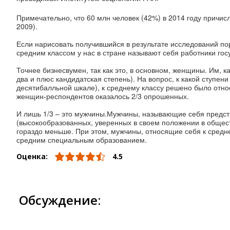
Примечательно, что 60 млн человек (42
%)
в 2014 году причис
2009).
Если нарисовать получившийся в результате исследований по
средним классом у нас в стране называют себя работники гос
Точнее бизнесвумен, так как это, в основном, женщины. Им, к
два и плюс кандидатская степень). На вопрос, к какой ступе
десятибалльной шкале), к среднему классу решено было относи
женщин-респондентов оказалось 2/3 опрошенных.
И лишь 1/3 – это мужчины.Мужчины, называющие себя представ
(высокообразованных, уверенных в своем положении в общес
гораздо меньше. При этом, мужчины, относящие себя к средне
средним специальным образованием.
Оценка:
4.5
Обсуждение: