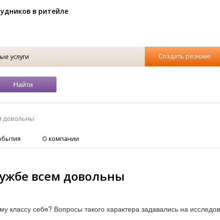
рудников в ритейле
Создать резюме
ые услуги
м довольны
обытия
О компании
ужбе всем довольны
ему классу себя? Вопросы такого характера задавались на исследо