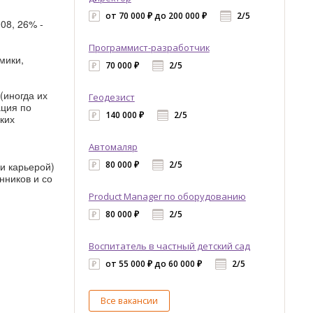
от 70 000 ₽ до 200 000 ₽
2/5
008,
26%
-
Программист-разработчик
мики,
70 000 ₽
2/5
(иногда их
Геодезист
ация по
140 000 ₽
2/5
аких
Автомаляр
80 000 ₽
2/5
и карьерой)
нников и со
Product Manager по оборудованию
80 000 ₽
2/5
Воспитатель в частный детский сад
от 55 000 ₽ до 60 000 ₽
2/5
Все вакансии