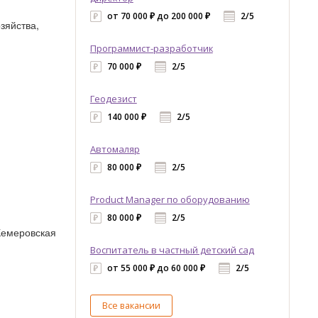
от 70 000 ₽ до 200 000 ₽
2/5
зяйства,
Программист-разработчик
70 000 ₽
2/5
Геодезист
140 000 ₽
2/5
Автомаляр
80 000 ₽
2/5
Product Manager по оборудованию
80 000 ₽
2/5
Кемеровская
Воспитатель в частный детский сад
от 55 000 ₽ до 60 000 ₽
2/5
Все вакансии