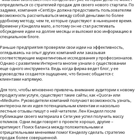
определиться со стратегией продаж для своего нового стартапа. По
задумке, компания «CentUp» должна предоставить пользователям
возможность рассчитываться между собой деньгами по более
удобному методу, чем те, которые существуют в нынешнее время.
Времени у Кэнделла мало, а потому он не стал растягивать
обсуждение идеи на долгие месяцы и выложил всю информацию в
специальном блоге.
Раньше предприятия проверяли свои идеи на эффективность,
оглядываясь на опыт других компаний или заказывая
соответствующие маркетинговые исследования у профессионалов.
Однако с развитием Интернета многие узнали о существовании
еще одного инструмента. Ведь когда фирма ведет блог, у ее
руководства создается ощущение, что бизнес общается с
клиентами напрямую.
Для того, чтобы мгновенно привлечь внимание аудитории к новому
продукту или услуге, существуют такие сайты, как «Quora» или
«Medium». Руководители компаний получают возможность узнать,
интересна ли их идея потенциальным клиентам и насколько
лестные отзывы пишут о ней читатели. Лен Кэнделл после
публикации своего материала в Сети уже успел получить массу
откликов. Одни люди говорят о проекте хорошо, другие –
критикуют. Поиск баланса между положительными и
отрицательными мнениями помог Кэнделлу сделать стратегию
продаж более совершенной.