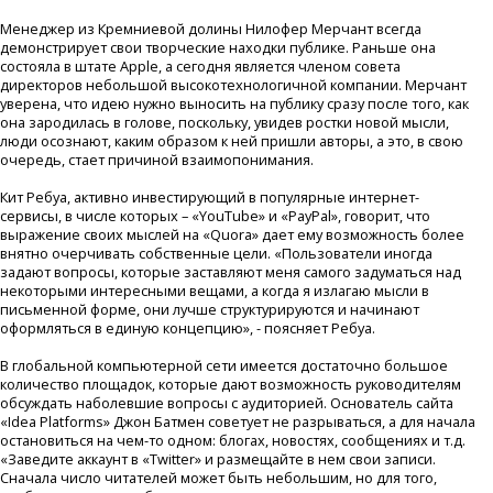
Менеджер из Кремниевой долины Нилофер Мерчант всегда
демонстрирует свои творческие находки публике. Раньше она
состояла в штате Apple, а сегодня является членом совета
директоров небольшой высокотехнологичной компании. Мерчант
уверена, что идею нужно выносить на публику сразу после того, как
она зародилась в голове, поскольку, увидев ростки новой мысли,
люди осознают, каким образом к ней пришли авторы, а это, в свою
очередь, стает причиной взаимопонимания.
Кит Ребуа, активно инвестирующий в популярные интернет-
сервисы, в числе которых – «YouTube» и «PayPal», говорит, что
выражение своих мыслей на «Quora» дает ему возможность более
внятно очерчивать собственные цели. «Пользователи иногда
задают вопросы, которые заставляют меня самого задуматься над
некоторыми интересными вещами, а когда я излагаю мысли в
письменной форме, они лучше структурируются и начинают
оформляться в единую концепцию», - поясняет Ребуа.
В глобальной компьютерной сети имеется достаточно большое
количество площадок, которые дают возможность руководителям
обсуждать наболевшие вопросы с аудиторией. Основатель сайта
«Idea Platforms» Джон Батмен советует не разрываться, а для начала
остановиться на чем-то одном: блогах, новостях, сообщениях и т.д.
«Заведите аккаунт в «Twitter» и размещайте в нем свои записи.
Сначала число читателей может быть небольшим, но для того,