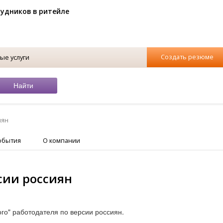
рудников в ритейле
Создать резюме
ые услуги
иян
обытия
О компании
сии россиян
го" работодателя по версии россиян.