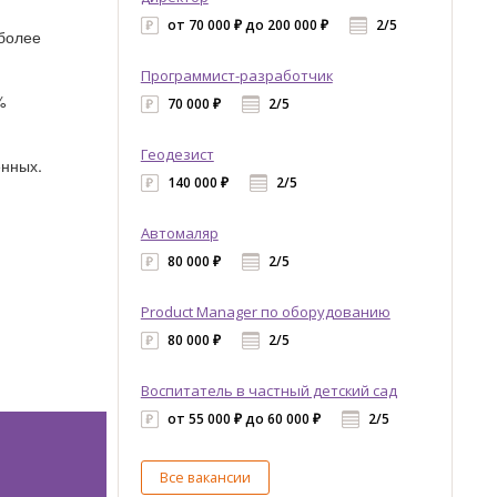
от 70 000 ₽ до 200 000 ₽
2/5
 более
Программист-разработчик
%
70 000 ₽
2/5
Геодезист
енных.
140 000 ₽
2/5
Автомаляр
80 000 ₽
2/5
Product Manager по оборудованию
80 000 ₽
2/5
Воспитатель в частный детский сад
от 55 000 ₽ до 60 000 ₽
2/5
Все вакансии