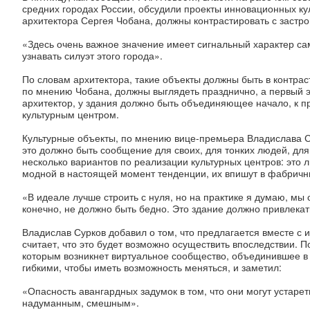
средних городах России, обсудили проекты инновационных ку
архитектора Сергея Чобана, должны контрастировать с застро
«Здесь очень важное значение имеет сигнальный характер сам
узнавать силуэт этого города».
По словам архитектора, такие объекты должны быть в контрас
по мнению Чобана, должны выглядеть празднично, а первый эт
архитектор, у здания должно быть объединяющее начало, к п
культурным центром.
Культурные объекты, по мнению вице-премьера Владислава С
это должно быть сообщение для своих, для тонких людей, для 
несколько вариантов по реализации культурных центров: это л
модной в настоящей момент тенденции, их впишут в фабричны
«В идеале лучше строить с нуля, но на практике я думаю, мы
конечно, не должно быть бедно. Это здание должно привлекат
Владислав Сурков добавил о том, что предлагается вместе с
считает, что это будет возможно осуществить впоследствии. П
которым возникнет виртуальное сообщество, объединившее в 
гибкими, чтобы иметь возможность меняться, и заметил:
«Опасность авангардных задумок в том, что они могут устаре
надуманным, смешным».