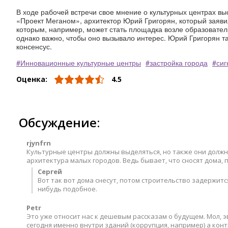
В ходе рабочей встречи свое мнение о культурных центрах в
«Проект Меганом», архитектор Юрий Григорян, который заявил
которым, например, может стать площадка возле образовател
однако важно, чтобы оно вызывало интерес. Юрий Григорян та
консенсус.
Инновационные культурные центры
застройка города
сиг
Оценка:
4.5
Обсуждение:
rjynfrn
Культурные центры должны выделяться, но также они должн
архитектура малых городов. Ведь бывает, что сносят дома,
Сергей
Вот так вот дома снесут, потом строительство задержитс
нибудь подобное.
Petr
Это уже относит нас к дешевым рассказам о будущем. Мол, 
сегодня именно внутри зданий (коррупция, например) а конт