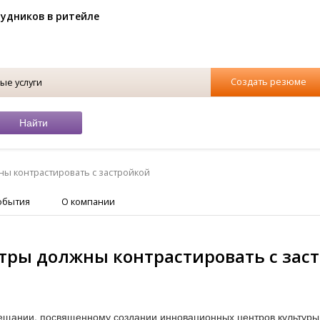
рудников в ритейле
Создать резюме
ые услуги
ы контрастировать с застройкой
обытия
О компании
ры должны контрастировать с зас
вещании, посвященному создании инновационных центров культуры