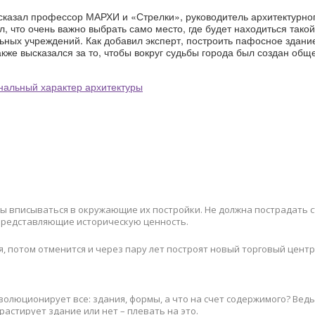
ысказал профессор МАРХИ и «Стрелки», руководитель архитектурно
, что очень важно выбрать само место, где будет находиться такой
ьных учреждений. Как добавил эксперт, построить пафосное здани
кже высказался за то, чтобы вокруг судьбы города был создан об
нальный характер архитектуры
ы вписываться в окружающие их постройки. Не должна пострадать 
 представляющие историческую ценность.
я, потом отменится и через пару лет построят новый торговый центр
эволюционирует все: здания, формы, а что на счет содержимого? Вед
растирует здание или нет – плевать на это.