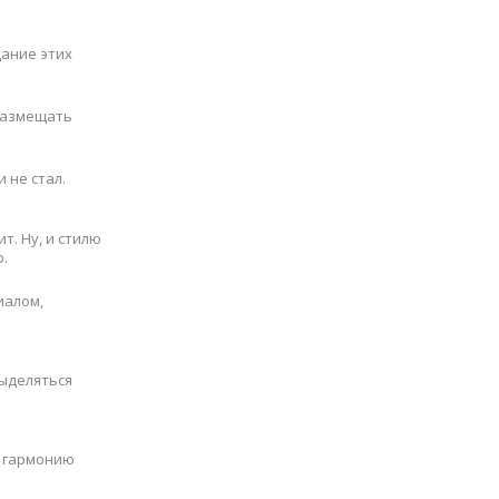
дание этих
 размещать
 не стал.
т. Ну, и стилю
.
иалом,
выделяться
ю гармонию