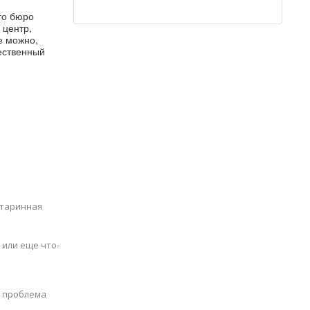
го бюро
 центр,
е можно,
щественный
старинная
 или еще что-
ь проблема