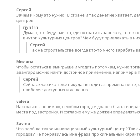
Сергей
Зачем и кому это нужно? В стране и так денег не хватает, 
центров.
rjynfrn
Думаю, это будут места, где потратить зарплату, а те к
внутри культурных центров? Чем будут привлекать в ни
Сергей
Так на строительстве всегда кто-то много зарабатывае
Милана
Чтобы остаться в выигрыше и угодить потомкам, нужно тогда 
авангард можно найти достойное применение, например в 
Сергей
Сейчас классика тоже никуда не годится, времена не те
наиболее доступных и дешевых.
valera
Насколько я понимаю, в любом городке должен быть генерал
места под застройку. И согласно ему же должен определятьс
Savina
Что вообще такое инновационный культурный центр? Так л
городов? Не понравилась мне фраза про сигнальный характ