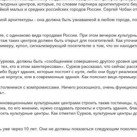
льтурных центров, которые, по словам партнера архитектурного б
йкой малых и средних российских городов России. Сергей Чобан о
ой архитектуры - она должна быть узнаваемой в любом городе, по
те, с одинаково вида городами России. При этом вечером культурн
аж таких центров должен быть открыт для посетителей. Как уточн
римеру, купол, сигнализирующий посетителю о том, что он находит
уркова, должны быть «сообщением совершенно другого уровня ци
тех, кто в этом заинтересован». Сурков рассказал, что сейчас рас
ибо будут здания, которые постоят с нуля, либо они будут реализо
е корпуса, или в современные здания. Как пояснил вице-премьер
 столкнемся с компромиссами. Ничего роскошного, очень функциона
ь».
 инновационными культурными центрами строить также гостиницы, о
ока, по его мнению, нужно создавать проекты и строить здания, бл
сеть культурные центры. Как отметил Сурков, культурные центры 
ть уже через 10 лет. Они не должны показаться следующим поколе