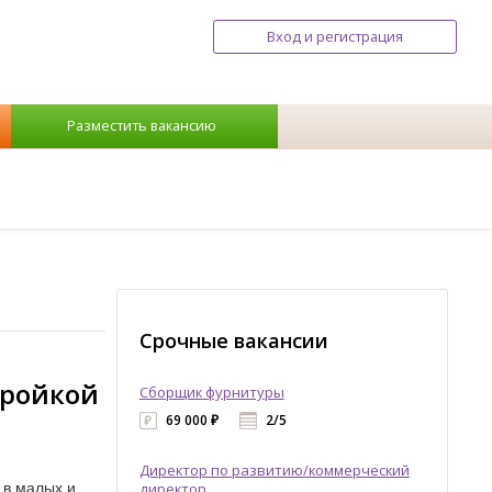
Вход и регистрация
Разместить вакансию
Срочные вакансии
тройкой
Сборщик фурнитуры
69 000 ₽
2/5
Директор по развитию/коммерческий
 в малых и
директор