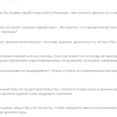
дали бы людям заработную плату большую, чем тратить деньги на соз
то их построит, хорошо заработают... Интересно, что предполагается
х горожан?
т, вернее много ворует, поэтому тратить деньги на эту затею я бы и
ориентироваться на классику. Она, как известно, из моды не выходи
проектировании недолговременных сооружений, сезонных, например
, конкуренции не выдерживает. Нужно строить из современных матер
ьный план по градостроительству. Согласно этому плану и должны 
я архитектурный стиль будущего строения.
и нужны обществу эти объекты, чтобы нарушать ими относительну
ер архитектуры.