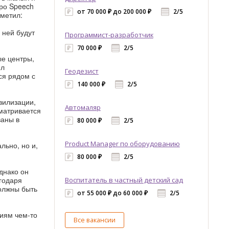
юро Speech
от 70 000 ₽ до 200 000 ₽
2/5
тметил:
 ней будут
Программист-разработчик
70 000 ₽
2/5
ые центры,
ил
Геодезист
ся рядом с
140 000 ₽
2/5
вилизации,
Автомаляр
сматривается
ваны в
80 000 ₽
2/5
:
Product Manager по оборудованию
льно, но и,
80 000 ₽
2/5
днако он
агодаря
Воспитатель в частный детский сад
должны быть
от 55 000 ₽ до 60 000 ₽
2/5
ниям чем-то
Все вакансии