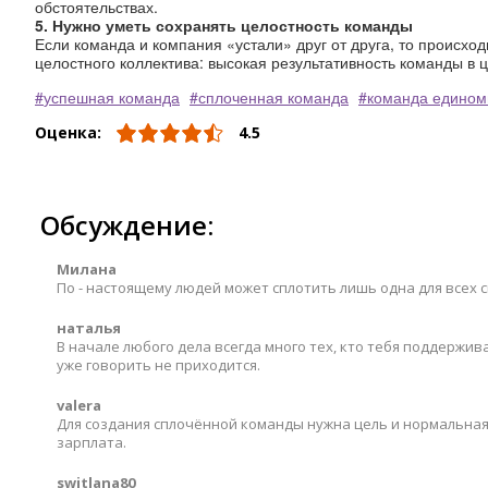
обстоятельствах.
5. Нужно уметь сохранять целостность команды
Если команда и компания «устали» друг от друга, то происх
целостного коллектива: высокая результативность команды в 
успешная команда
сплоченная команда
команда едино
Оценка:
4.5
Обсуждение:
Милана
По - настоящему людей может сплотить лишь одна для всех с
наталья
В начале любого дела всегда много тех, кто тебя поддержи
уже говорить не приходится.
valera
Для создания сплочённой команды нужна цель и нормальная 
зарплата.
switlana80