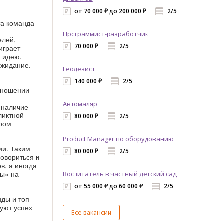
от 70 000 ₽ до 200 000 ₽
2/5
та команда
Программист-разработчик
елей,
70 000 ₽
2/5
играет
а идею.
 ожидание.
Геодезист
140 000 ₽
2/5
тношении
Автомаляр
наличие
ликтной
80 000 ₽
2/5
ером
Product Manager по оборудованию
ий. Таким
80 000 ₽
2/5
говориться и
в, а иногда
ды» на
Воспитатель в частный детский сад
от 55 000 ₽ до 60 000 ₽
2/5
нды и топ-
руют успех
Все вакансии