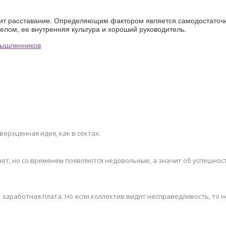
одит расставание. Определяющим фактором является самодостаточ
целом, ее внутренняя культура и хороший руководитель.
мышленников
верхценная идея, как в сектах.
вает, но со временем появляются недовольные, а значит об успешно
заработная плата. Но если коллектив видит несправедливость, то н