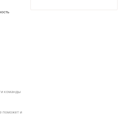
ность
сти команды
е поможет и