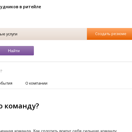
рудников в ритейле
Создать резюме
ые услуги
у?
обытия
О компании
ю команду?
ченная команда. Как сплотить вокруг себя сильную команду