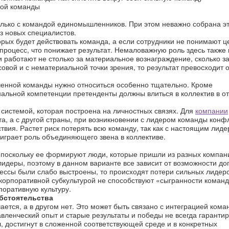
ной команды
 только с командой единомышленников. При этом неважно собрана э
из новых специалистов.
орых будет действовать команда, а если сотрудники не понимают ц
роцесс, что понижает результат. Немаловажную роль здесь также 
 работают не столько за материальное вознаграждение, сколько з
совой и с нематериальной точки зрения, то результат превосходит
енной команды нужно относиться особенно тщательно. Кроме
альной компетенции претенденты должны влиться в коллектив в о
 системой, которая построена на личностных связях. Для
компании
а, а с другой страны, при возникновении с лидером команды конф
твия. Растет риск потерять всю команду, так как с настоящим лид
 играет роль объединяющего звена в коллективе.
 поскольку ее формируют люди, которые пришли из разных компан
лидеры, поэтому в данном варианте все зависит от возможности до
ессы были слабо выстроены, то происходят потери сильных лидеро
 корпоративной субкультурой не способствуют «сыгранности коман
поративную культуру.
обстоятельства
ается, а в другом нет. Это может быть связано с интеграцией кома
вленческий опыт и старые результаты и победы не всегда гаранти
л, достигнут в сложенной соответствующей среде и в конкретных