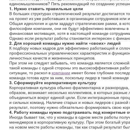
единомышленников? Пять рекомендаций по созданию успеш
1. Нужно ставить правильные цели
В больших структурах стратегический результат достигается
на проект из уже работавших в организации сотрудников или 
Общая идеология и цели зададут стратегические рамки, в кот
философии компании, они не будут эффективно вовлечены в п
финансовая мотивация, хотя в настоящей команде сотрудники
Однако если результат работы становится интересен с финан
2. Для хорошей команды нужно найти «своих» людей
К подбору новых кадров для эффективно работающей и сплоч
профессиональных управленческих характеристик и функцион
личностных качеств и жизненных принципов.
При этом не следует забывать, что команда является сложной
такой команды с одной стороны это высокоэффективная работ
ситуации, то раскол в
компании
имеет более глубокие последс
команда готова идти за ним, поскольку лидер в такой команде
3. Сформируйте корпоративную культуру
Корпоративная культура обычно фрагментарна и разнородна,
образом, возникает несколько коллективов, в которых разные 
объединиться вокруг единой цели. Если интеграционные проц
и сильных команд. Наличие старых и новых лидеров с разной
результат, поэтому нужно обязательно формировать свою кор
4. Работу команды нужно подстраивать под конкретные 
Иногда бывает так, что у команды в одном месте работы получ
менеджеров в корпоративную культуру. При этом богатый упра
на новом месте работы команды, так как старый результат бы