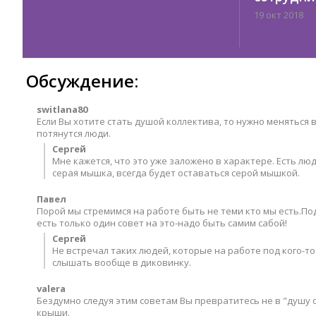
19 окт 2018
Обсуждение:
switlana80
Если Вы хотите стать душой коллектива, то нужно меняться 
потянутся люди.
Сергей
Мне кажется, что это уже заложено в характере. Есть люд
серая мышка, всегда будет оставаться серой мышкой.
Павел
Порой мы стремимся на работе быть не теми кто мы есть.По
есть только один совет на это-надо быть самим сабой!
Сергей
Не встречал таких людей, которые на работе под кого-то
слышать вообще в диковинку.
valera
Бездумно следуя этим советам Вы превратитесь не в "душу 
крыши.