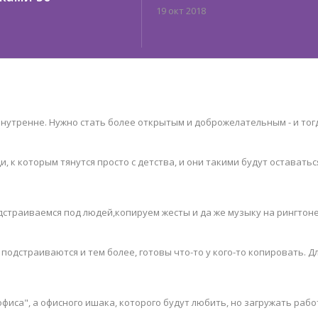
19 окт 2018
внутренне. Нужно стать более открытым и доброжелательным - и тог
и, к которым тянутся просто с детства, и они такими будут оставатьс
дстраиваемся под людей,копируем жесты и да же музыку на рингтоне
 подстраиваются и тем более, готовы что-то у кого-то копировать. Д
офиса", а офисного ишака, которого будут любить, но загружать раб