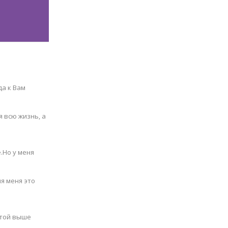
да к Вам
я всю жизнь, а
.Но у меня
ля меня это
отой выше