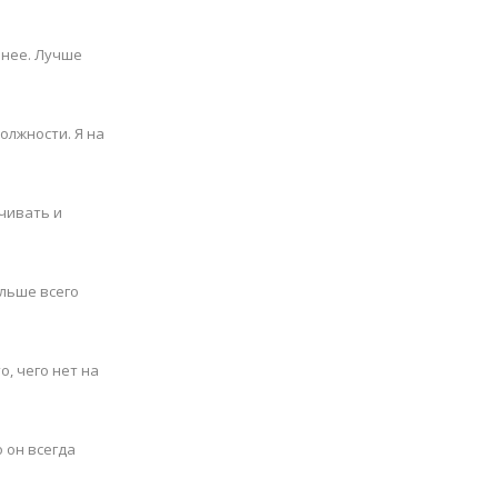
шнее. Лучше
олжности. Я на
учивать и
ольше всего
о, чего нет на
о он всегда