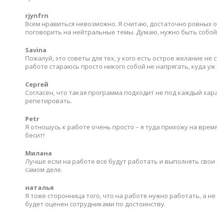
rjynfrn
Всем нравиться невозможно. Я считаю, достаточно ровных о
поговорить на нейтральные темы. Думаю, нужно быть собой
Savina
Пожалуй, это советы для тех, у кого есть острое желание не
работе стараюсь просто никого собой не напрягать, куда уж
Сергей
Согласен, что такая программа подходит не под каждый хара
репетировать.
Petr
Я отношусь к работе очень просто – я туда прихожу на врем
бесит!
Милана
Лучше если на работе все будут работать и выполнять свои о
самом деле.
наталья
Я тоже сторонница того, что на работе нужно работать, а не 
будет оценен сотрудниками по достоинству.