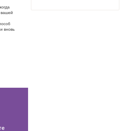
когда
т вашей
пособ
 и вновь
те