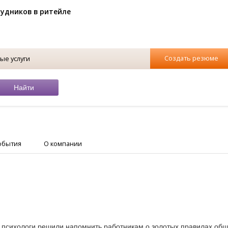
рудников в ритейле
Создать резюме
ые услуги
обытия
О компании
е психологи решили напомнить работникам о золотых правилах об