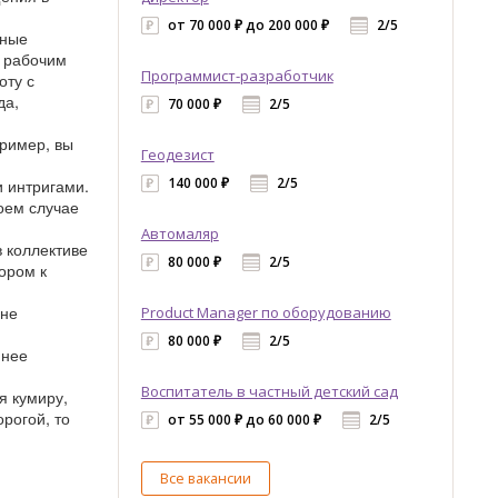
от 70 000 ₽ до 200 000 ₽
2/5
ьные
к рабочим
Программист-разработчик
оту с
да,
70 000 ₽
2/5
ример, вы
Геодезист
140 000 ₽
2/5
 интригами.
коем случае
Автомаляр
в коллективе
80 000 ₽
2/5
ором к
 не
Product Manager по оборудованию
80 000 ₽
2/5
ннее
Воспитатель в частный детский сад
я кумиру,
орогой, то
от 55 000 ₽ до 60 000 ₽
2/5
Все вакансии