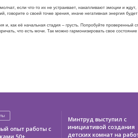
молчат, если что-то их не устраивает, накапливают эмоции и ждут, 
й, говорите о своей точке зрения, иначе негативная энергия буде
я и, как её начальная стадия – грусть. Попробуйте проверенный с
кричать, что есть мочи. Так можно гармонизировать свое состояние
оты
Минтруд выступил с
инициативой создания
ый опыт работы с
детских комнат на рабо
ками 50+