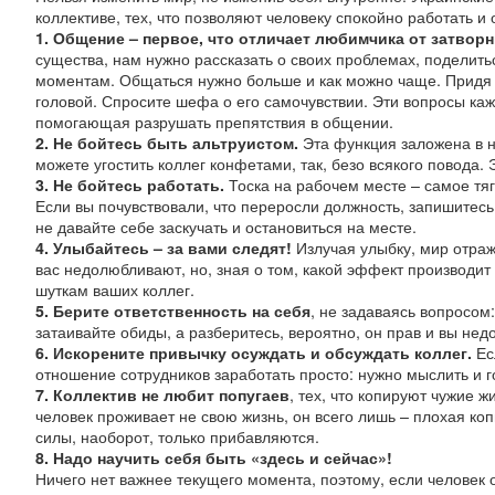
коллективе, тех, что позволяют человеку спокойно работать 
1. Общение – первое, что отличает любимчика от затворн
существа, нам нужно рассказать о своих проблемах, поделит
моментам. Общаться нужно больше и как можно чаще. Придя на
головой. Спросите шефа о его самочувствии. Эти вопросы каж
помогающая разрушать препятствия в общении.
2. Не бойтесь быть альтруистом.
Эта функция заложена в н
можете угостить коллег конфетами, так, безо всякого повода. 
3. Не бойтесь работать.
Тоска на рабочем месте – самое тя
Если вы почувствовали, что переросли должность, запишитесь 
не давайте себе заскучать и остановиться на месте.
4. Улыбайтесь – за вами следят!
Излучая улыбку, мир отраж
вас недолюбливают, но, зная о том, какой эффект производит 
шуткам ваших коллег.
5. Берите ответственность на себя
, не задаваясь вопросом
затаивайте обиды, а разберитесь, вероятно, он прав и вы нед
6. Искорените привычку осуждать и обсуждать коллег.
Ес
отношение сотрудников заработать просто: нужно мыслить и г
7. Коллектив не любит попугаев
, тех, что копируют чужие 
человек проживает не свою жизнь, он всего лишь – плохая копи
силы, наоборот, только прибавляются.
8. Надо научить себя быть «здесь и сейчас»!
Ничего нет важнее текущего момента, поэтому, если человек 