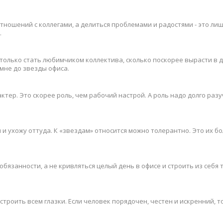
тношений с коллегами, а делиться проблемами и радостями - это ли
.
 столько стать любимчиком коллектива, сколько поскорее вырасти в д
 мне до звезды офиса.
ктер. Это скорее роль, чем рабочий настрой. А роль надо долго раз
я и ухожу оттуда. К «звездам» относится можно толерантно. Это их б
бязанности, а не кривляться целый день в офисе и строить из себя т
строить всем глазки. Если человек порядочен, честен и искренний, т