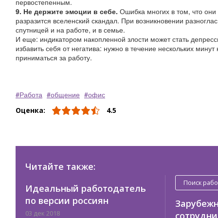
первостепенным.
9. Не держите эмоции в себе.
Ошибка многих в том, что они 
разразится вселенский скандал. При возникновении разногласи
спутницей и на работе, и в семье.
И еще: индикатором накопленной злости может стать депресси
избавить себя от негатива: нужно в течение нескольких минут 
приниматься за работу.
Работа
общение
офис
Оценка:
4.5
Читайте также:
Поиск раб
Идеальный работодатель
по версии россиян
Зарубежн
03 дек 2018
сотрудни