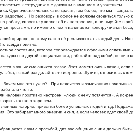
и относиться к сотрудникам с должным вниманием и уважением.
ика.
Одиночество человека не красит, тем более, что мы – социал
ься радостью… Но разговоры в офисе не должны сводиться только 
 работу, спросите у коллег об их настроении, а не ныряйте в раб
утся простыми, но именно с них и начинается конструктивная бесе
ашей природе, поэтому важно её реализовывать каждый день. Нап
Это всегда приятно.
гостное состояние, которое сопровождается офисными сплетнями и
на курсы по другой специальности, работайте над собой, но ни в 
ается в ваших смеющихся глазах. Этот момент очень важен, если 
улыбка, всякий раз делайте это искренне. Шутите, относитесь с юм
: «Зачем мне это нужно?» При недочетах и замечаниях начальника
оработали что-то.
ли человек позитивно настроен, «люди к нему потянутся». А искре
оворить только о хорошем.
жизненные истории, привычки более успешных людей и т.д. Подража
я. Это забирает много энергии и сил, а если человек идет своей д
обращается к вам с просьбой, для вас общение с ним должно быть