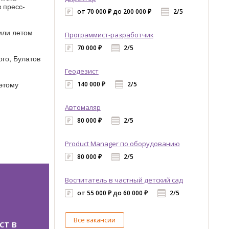
 пресс-
от 70 000 ₽ до 200 000 ₽
2/5
или летом
Программист-разработчик
70 000 ₽
2/5
го, Булатов
Геодезист
этому
140 000 ₽
2/5
Автомаляр
80 000 ₽
2/5
Product Manager по оборудованию
80 000 ₽
2/5
Воспитатель в частный детский сад
от 55 000 ₽ до 60 000 ₽
2/5
Все вакансии
ст в