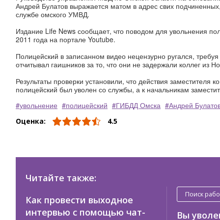
Андрей Булатов выражается матом в адрес свих подчиненных
службе омского УМВД.
Издание Life News сообщает, что поводом для увольнения по
2011 года на портале Youtube.
Полицейский в записанном видео нецензурно ругался, требуя
отчитывал гаишников за то, что они не задержали коллег из 
Результаты проверки установили, что действия заместителя 
полицейский был уволен со службы, а к начальникам замест
увольнение
полицейский
ГИБДД Омска
Андрей Булато
Оценка:
4.5
Читайте также:
Поиск раб
Как провести выходное
интервью с помощью чат-
Вы увол