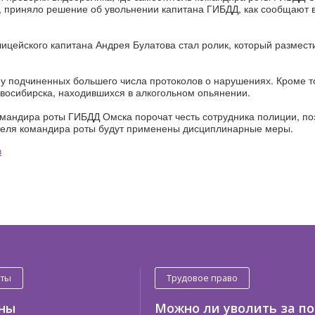
, приняло решение об увольнении капитана ГИБДД, как сообщают в
лицейского капитана Андрея Булатова стал ролик, который размест
 у подчиненных большего числа протоколов о нарушениях. Кроме то
Новосибирска, находившихся в алкогольном опьянении.
командира роты ГИБДД Омска порочат честь сотрудника полиции, по
ителя командира роты будут применены дисциплинарные меры.
в
оты
Трудовое право
ены
Можно ли уволить за по