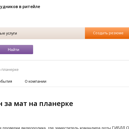
рудников в ритейле
Создать резюме
ые услуги
а планерке
обытия
О компании
 за мат на планерке
и проверки видеоролика, где заместитель командира роты ГИБДД 