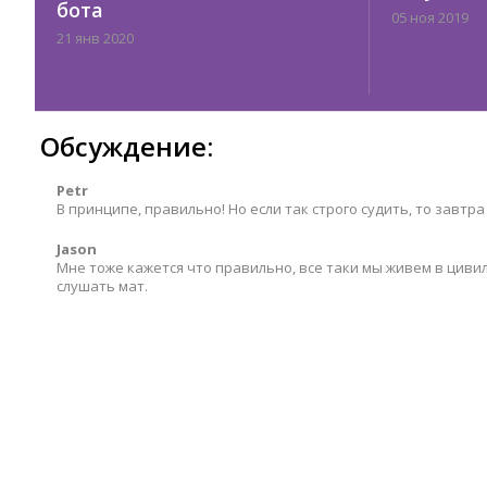
бота
05 ноя 2019
21 янв 2020
Обсуждение:
Petr
В принципе, правильно! Но если так строго судить, то завтр
Jason
Мне тоже кажется что правильно, все таки мы живем в цивили
слушать мат.