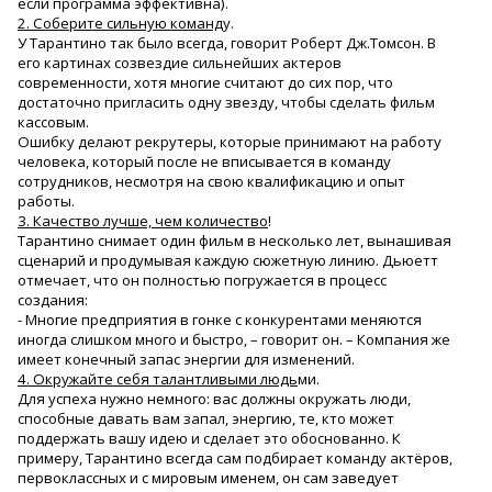
если программа эффективна).
2. Соберите сильную команд
у.
У Тарантино так было всегда, говорит Роберт Дж.Томсон. В
его картинах созвездие сильнейших актеров
современности, хотя многие считают до сих пор, что
достаточно пригласить одну звезду, чтобы сделать фильм
кассовым.
Ошибку делают рекрутеры, которые принимают на работу
человека, который после не вписывается в команду
сотрудников, несмотря на свою квалификацию и опыт
работы.
3. Качество лучше, чем количество
!
Тарантино снимает один фильм в несколько лет, вынашивая
сценарий и продумывая каждую сюжетную линию. Дьюетт
отмечает, что он полностью погружается в процесс
создания:
- Многие предприятия в гонке с конкурентами меняются
иногда слишком много и быстро, – говорит он. – Компания же
имеет конечный запас энергии для изменений.
4. Окружайте себя талантливыми людь
ми.
Для успеха нужно немного: вас должны окружать люди,
способные давать вам запал, энергию, те, кто может
поддержать вашу идею и сделает это обоснованно. К
примеру, Тарантино всегда сам подбирает команду актёров,
первоклассных и с мировым именем, он сам заведует