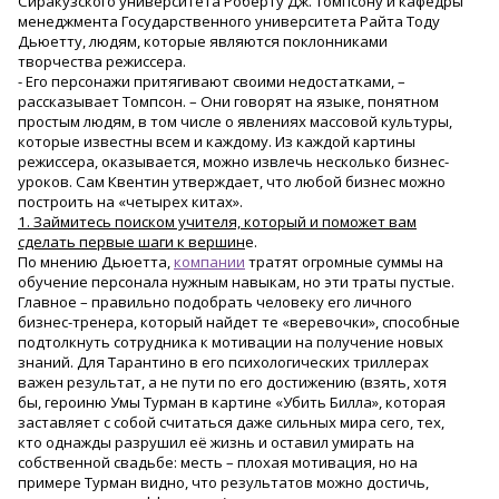
Сиракузского университета Роберту Дж. Томпсону и кафедры
менеджмента Государственного университета Райта Тоду
Дьюетту, людям, которые являются поклонниками
творчества режиссера.
- Его персонажи притягивают своими недостатками, –
рассказывает Томпсон. – Они говорят на языке, понятном
простым людям, в том числе о явлениях массовой культуры,
которые известны всем и каждому. Из каждой картины
режиссера, оказывается, можно извлечь несколько бизнес-
уроков. Сам Квентин утверждает, что любой бизнес можно
построить на «четырех китах».
1. Займитесь поиском учителя, который и поможет вам
сделать первые шаги к вершин
е.
По мнению Дьюетта,
компании
тратят огромные суммы на
обучение персонала нужным навыкам, но эти траты пустые.
Главное – правильно подобрать человеку его личного
бизнес-тренера, который найдет те «веревочки», способные
подтолкнуть сотрудника к мотивации на получение новых
знаний. Для Тарантино в его психологических триллерах
важен результат, а не пути по его достижению (взять, хотя
бы, героиню Умы Турман в картине «Убить Билла», которая
заставляет с собой считаться даже сильных мира сего, тех,
кто однажды разрушил её жизнь и оставил умирать на
собственной свадьбе: месть – плохая мотивация, но на
примере Турман видно, что результатов можно достичь,