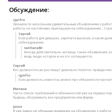
Обсуждение:
rjynfrn
Звонила по нескольким удивительным объявлениям о работе
работа, но настойчиво приглашали на собеседование... Стра
Сергей
Если работа для девушек, зарплата высокая, а какая дол
собеседование.
switlana80
Иногда действительно читаешь такие объявления, кот
ведь люди, которое и на это соглашаются.
Сергей
Вот должности как раз пишут довольно понятно. правда не
rjynfrn
Если должность известна, можно про обязанности прочита
Милана
Часто список требований и обязанностей уже на первых пора
будешь обслуживать все предприятие или фирму.
Jason
Я уже давно не обращаю внимание на объявление о работе 