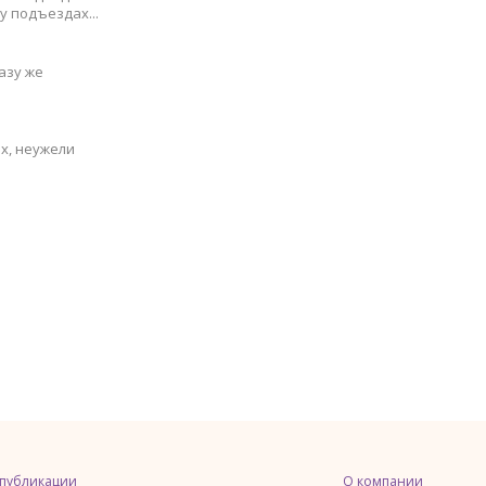
у подъездах...
азу же
х, неужели
 публикации
О компании