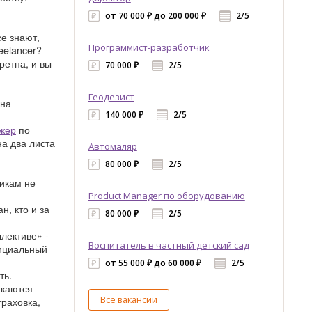
от 70 000 ₽ до 200 000 ₽
2/5
е знают,
Программист-разработчик
eelancer?
ретна, и вы
70 000 ₽
2/5
Геодезист
 на
140 000 ₽
2/5
жер
по
а два листа
Автомаляр
80 000 ₽
2/5
никам не
Product Manager по оборудованию
н, кто и за
80 000 ₽
2/5
лективе» -
Воспитатель в частный детский сад
фициальный
от 55 000 ₽ до 60 000 ₽
2/5
ть.
икаются
Все вакансии
траховка,