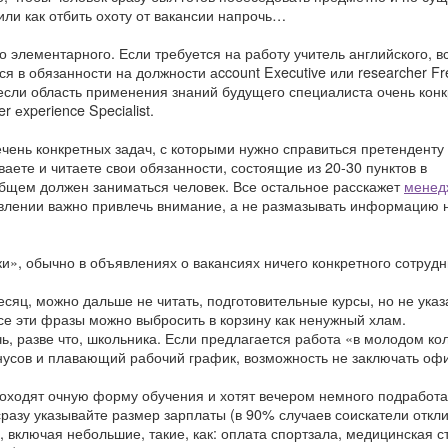
 или как отбить охоту от вакансии напрочь…
элементарного. Если требуется на работу учитель английского, вс
ся в обязанности на должности аccount Executive или researcher Fr
 если область применения знаний будущего специалиста очень конк
r еxperience Specialist.
чень конкретных задач, с которыми нужно справиться претенденту
аете и читаете свои обязанности, состоящие из 20-30 пунктов в
 общем должен заниматься человек. Все остальное расскажет
менед
явлении важно привлечь внимание, а не размазывать информацию н
и», обычно в объявлениях о вакансиях ничего конкретного сотруд
есяц, можно дальше не читать, подготовительные курсы, но не указа
се эти фразы можно выбросить в корзину как ненужный хлам.
, разве что, школьника. Если предлагается работа «в молодом кол
бонусов и плавающий рабочий график, возможность не заключать о
роходят очную форму обучения и хотят вечером немного подработа
разу указывайте размер зарплаты (в 90% случаев соискатели откл
 включая небольшие, такие, как: оплата спортзала, медицинская с