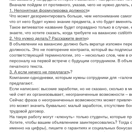
Вначале пойдем от противного, указав, чего не нужно делать,
1. Непонятная формулировка должност
и
Что может дезориентировать больше, чем непонимание самого 
что от него будет нужно знание предмета, а что будет вменять
Такое витиеватое название будет оправдано только в случае,
знаете, что хотите сказать, когда требуете на вакансию сustome
2. Что нужно делать? Расскажите внятн
о
В объявлении на вакансию должно быть вкратце изложен пере
должность. Это не повторение контракта, который вы подписыв
соответствующей терминологии, это – несколько слов, чем в
персоналу на первой встрече с будущим сотрудником. В объ
печатного текста.
3. А если ничего не предлагат
ь?
Компании-однодневки, которым нужны сотрудники для «галочк
предлагают.
Если написано: высокие заработки, но не сказано, сколько в м
чей счет их организовывает, неограниченные возможности – в
Сейчас фраза о неограниченных возможностях может привлечь
это может значить буквально: малый заработок, отсутствие 
трудовой договор.
На такую работу могут «клюнуть» только студенты, которые п
Хотите, чтобы вашим объявлением заинтересовались? Тогда с
именно на цифры), пишите о гарантиях и социальных бонусах,