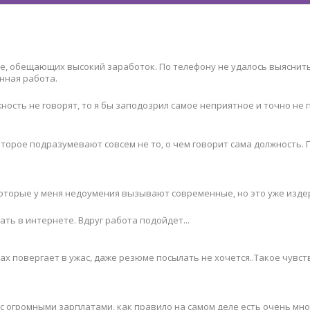
, обещающих высокий заработок. По телефону не удалось выяснить,
нная работа.
жность не говорят, то я бы заподозрил самое неприятное и точно не
орое подразумевают совсем не то, о чем говорит сама должность. 
которые у меня недоумения вызывают современные, но это уже изде
ть в интернете. Вдруг работа подойдет...
х повергает в ужас, даже резюме посылать не хочется..Такое чувств
с огромными зарплатами, как правило на самом деле есть очень мн