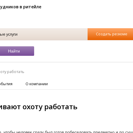
рудников в ритейле
Создать резюме
ые услуги
оту работать
обытия
О компании
ивают охоту работать
го, чтобы человек сразу был готов побеседовать предметно и по сущ