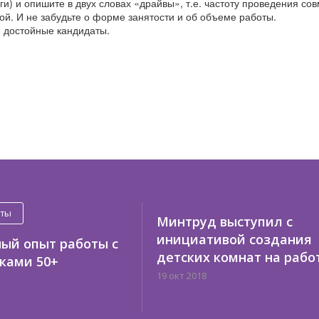
ги) и опишите в двух словах «драйвы», т.е. частоту проведения со
ой. И не забудьте о форме занятости и об объеме работы.
м достойные кандидаты.
оты
Минтруд выступил с
инициативой создания
ый опыт работы с
детских комнат на рабо
ками 50+
19 окт 2018