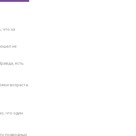
 что за
 пошел не
Правда, есть
ржки возраста.
о, что один
ого подводных