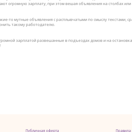
щают огромную зарплату, при этом вешая объявления на столбах или 
акие-то мутные объявления с расплывчатыми по смыслу текстами, ср
онить такому работодателю.
огромной зарплатой развешанные в подъездах домов и на остановка
!
Публичная оферта
Правила