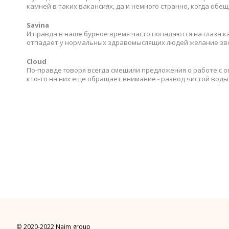
камней в таких вакансиях, да и немного странно, когда обе
Savina
И правда в наше бурное время часто попадаются на глаза к
отпадает у нормальных здравомыслящих людей желание зв
Cloud
По-правде говоря всегда смешили предложения о работе с 
кто-то на них еще обращает внимание - развод чистой воды
© 2020-2022 Naim group