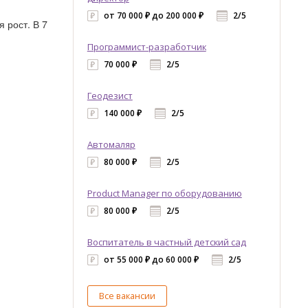
от 70 000 ₽ до 200 000 ₽
2/5
 рост. В 7
Программист-разработчик
70 000 ₽
2/5
Геодезист
140 000 ₽
2/5
Автомаляр
80 000 ₽
2/5
Product Manager по оборудованию
80 000 ₽
2/5
Воспитатель в частный детский сад
от 55 000 ₽ до 60 000 ₽
2/5
Все вакансии