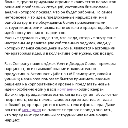
больше, группа придумала огромное количество вариантов
решений проблемных ситуаций, составила бизнес-план,
анализ которого показал, что он будет рабочим. Но самое
интересное, что идеи, предложенные нарциссами, ни в
одной из групп не обсуждались более приземленными
сотрудниками, они и слышать не хотели о правдоподобности
идей, поступивших от нарциссов.
Ученые сделали вывод о том, что люди, которые внутренне
настроены на реализацию собственных задумок, люди, у
которых планка самооценки высока, являются настоящими
генераторами идей, и в коллективе они нужны, как воздух.
Fast Company пишет: «Джек Уэлч и Джордж Сорос - примеры
нарциссов, но их самолюбование исключительно
продуктивно. Активность («Вот он я! Посмотрите, какой я
умный!») нарциссов помогает быстро принимать важные
решения на корпоративном уровне и предлагать новые
идеи - особенно если у вас в
компании
кризис жанра».
До сих пор, правда, неизвестно, когда наступает абсолютная
незрячесть, когда пелена самовосторгов застилает глаза
себялюбца, превращая его в мечтателя и фантазера. Даже
опытный
менеджер
не сможет с первого взгляда оценить,
кто перед ним: креативный сотрудник или начинающий
нарцисс…