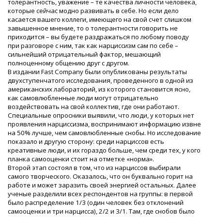
толерантность, уважение – те качества личности человека,
которые сейчас модно развивать в себе. Но если дело
касается вашего коллеги, имеющего на свой счет слишком
завышенное мнение, то о толерантности говорить не
приходится – вы будете раздражаться по любому поводу
при разговоре с ним, так как нарциссизм сам по себе –
сильнейший отрицательный фактор, мешающий
полноценному общению друг с другом.
В издании Fast Company были опубликованы результаты
двухступенчатого исследования, проведенного в одной из
американских лабораторий, из которого становится ясно,
как самовлюбленные люди могут отрицательно
воздействовать на свой коллектив, где они работают.
Специальные опросники выявили, что люди, у которых нет
проявления нарциссизма, воспринимают информацию извне
на 50% лучше, чем самовлюбленные снобы. Но исследование
показало и другую сторону: среди нарциссов есть
креативные люди, и их гораздо больше, чем среди тех, у кого
планка самооценки стоит на отметке «норма».
Второй этап состоял в том, что из нарциссов выбирали
самого творческого. Оказалось, что он буквально горит на
работе и может заразить своей энергией остальных. Далее
ученые разделили всех респондентов на группы: в первой
было распределение 1/3 (один человек без отклонений
самооценки и три нарцисса), 2/2 и 3/1. Там, где снобов было