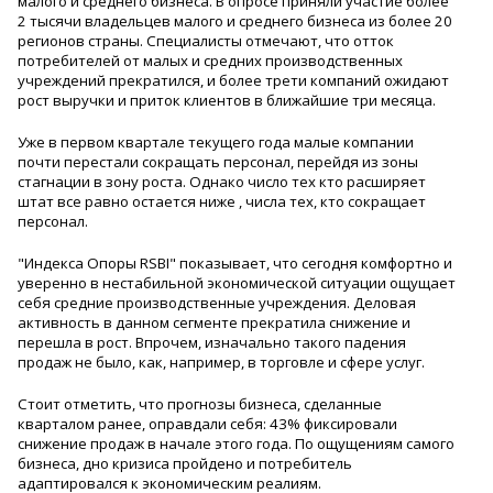
малого и среднего бизнеса. В опросе приняли участие более
2 тысячи владельцев малого и среднего бизнеса из более 20
регионов страны. Специалисты отмечают, что отток
потребителей от малых и средних производственных
учреждений прекратился, и более трети компаний ожидают
рост выручки и приток клиентов в ближайшие три месяца.
Уже в первом квартале текущего года малые компании
почти перестали сокращать персонал, перейдя из зоны
стагнации в зону роста. Однако число тех кто расширяет
штат все равно остается ниже , числа тех, кто сокращает
персонал.
"Индекса Опоры RSBI" показывает, что сегодня комфортно и
уверенно в нестабильной экономической ситуации ощущает
себя средние производственные учреждения. Деловая
активность в данном сегменте прекратила снижение и
перешла в рост. Впрочем, изначально такого падения
продаж не было, как, например, в торговле и сфере услуг.
Стоит отметить, что прогнозы бизнеса, сделанные
кварталом ранее, оправдали себя: 43% фиксировали
снижение продаж в начале этого года. По ощущениям самого
бизнеса, дно кризиса пройдено и потребитель
адаптировался к экономическим реалиям.