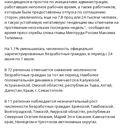
находящихся в простое по инициативе администрации,
работавших неполное рабочее время, а также работников,
которым были предоставлены отпуска по соглашению
сторон, увеличилось еще на 7,8 проц или 24 тысячи человек,
и такую устойчивую негативную тенденцию мы отмечаем на
протяжении нескольких последних недель", -сообщил во
время пресс-службы слова главы Минтруда России Максима
Топилина.
На 1,1% уменьшилась численность официально
зарегистрированн
ых безработных граждан, в период с 24
июня по 1 июля.
В 72 регионах отмечается снижение численности
безработные граждан за тот же период. Наиболее
положительная динамика отмечается в Калужской,
Астраханской, Омской областях, республиках Тыва, Алтай,
Дагестан, Крым, г. Севастополе.
В 11 регионах наблюдается незначительный рост
численности безработных граждан: Брянской, Тамбовской,
Волгоградской, Томской, Амурской областях, республиках
Северная Осетия-Алания, Марий Эл и Хакасия, Камчатском
крае, Ненецком и Чукотском автономных округах.