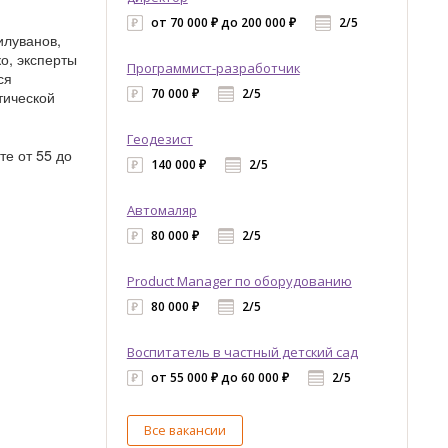
от 70 000 ₽ до 200 000 ₽
2/5
илуванов,
о, эксперты
Программист-разработчик
ся
70 000 ₽
2/5
тической
Геодезист
те от 55 до
140 000 ₽
2/5
Автомаляр
80 000 ₽
2/5
Product Manager по оборудованию
80 000 ₽
2/5
Воспитатель в частный детский сад
от 55 000 ₽ до 60 000 ₽
2/5
Все вакансии