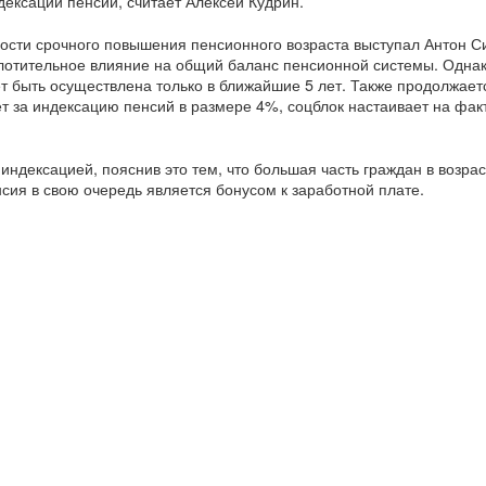
ексации пенсий, считает Алексей Кудрин.
ости срочного повышения пенсионного возраста выступал Антон С
лотительное влияние на общий баланс пенсионной системы. Однак
т быть осуществлена только в ближайшие 5 лет. Также продолжает
 за индексацию пенсий в размере 4%, соцблок настаивает на фак
ндексацией, пояснив это тем, что большая часть граждан в возрас
сия в свою очередь является бонусом к заработной плате.