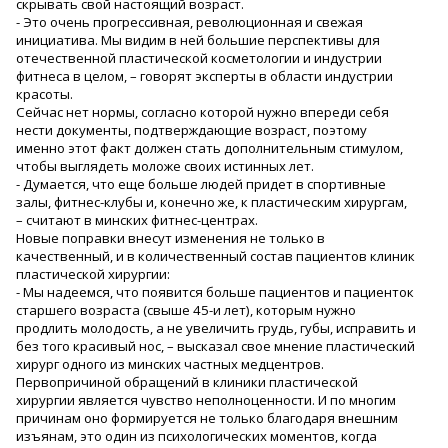
скрывать свой настоящий возраст.
- Это очень прогрессивная, революционная и свежая
инициатива. Мы видим в ней большие перспективы для
отечественной пластической косметологии и индустрии
фитнеса в целом, – говорят эксперты в области индустрии
красоты.
Сейчас нет нормы, согласно которой нужно впереди себя
нести документы, подтверждающие возраст, поэтому
именно этот факт должен стать дополнительным стимулом,
чтобы выглядеть моложе своих истинных лет.
- Думается, что еще больше людей придет в спортивные
залы, фитнес-клубы и, конечно же, к пластическим хирургам,
– считают в минских фитнес-центрах.
Новые поправки внесут изменения не только в
качественный, и в количественный состав пациентов клиник
пластической хирургии:
- Мы надеемся, что появится больше пациентов и пациенток
старшего возраста (свыше 45-и лет), которым нужно
продлить молодость, а не увеличить грудь, губы, исправить и
без того красивый нос, – высказал свое мнение пластический
хирург одного из минских частных медцентров.
Первопричиной обращений в клиники пластической
хирургии является чувство неполноценности. И по многим
причинам оно формируется не только благодаря внешним
изъянам, это один из психологических моментов, когда