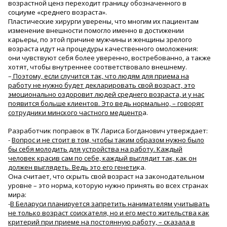
возрастной ценз переходит границу обозначенного в
социуме «среднего возраста».
Пластические хирурги уверены, что многим их пациентам
изменение внешности помогло именно в достижении
карьеры, по этой причине мужчины и женщины зрелого
возраста идут на процедуры качественного омоложения:
они чувствуют себя более уверенно, востребованно, а также
хотят, чтобы внутреннее соответствовало внешнему.
–
Поэтому, если случится так, что людям для приема на
работу не нужно будет декларировать свой возраст, это
эмоционально оздоровит людей среднего возраста, и у нас
появится больше клиентов. Это ведь нормально, – говорят
сотрудники минского частного медцентр
а.
Разработчик поправок в ТК Лариса Богданович утверждает:
-
Вопрос и не стоит в том, чтобы таким образом нужно было
бы себя молодить для устройства на работу. Каждый
человек красив сам по себе, каждый выглядит так, как он
должен выглядеть. Ведь это его генети
ка.
Она считает, что скрыть свой возраст на законодательном
уровне – это норма, которую нужно принять во всех странах
мира:
-
В Беларуси планируется запретить нанимателям учитывать
не только возраст соискателя, но и его место жительства как
критерий при приеме на постоянную работу, – сказала в