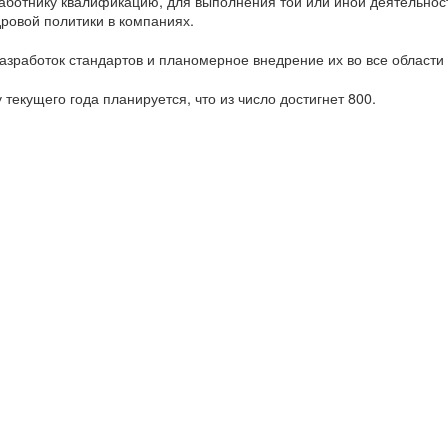
отнику квалификацию, для выполнения той или иной деятельност
ровой политики в компаниях.
азработок стандартов и планомерное внедрение их во все области
текущего года планируется, что из число достигнет 800.