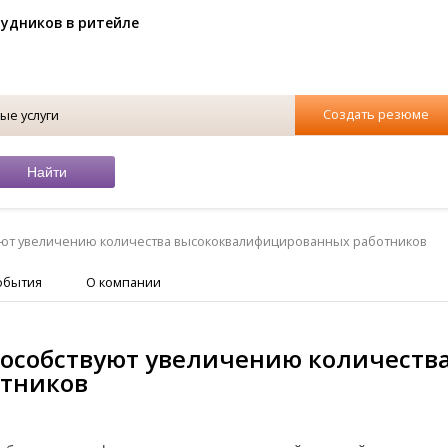
рудников в ритейле
Создать резюме
ые услуги
ют увеличению количества высококвалифицированных работников
обытия
О компании
особствуют увеличению количеств
тников