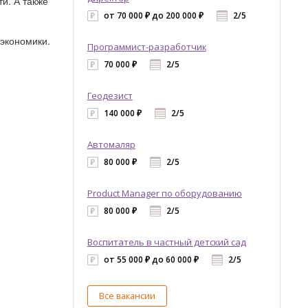
и. А также
от 70 000 ₽ до 200 000 ₽
2/5
 экономики.
Программист-разработчик
70 000 ₽
2/5
Геодезист
140 000 ₽
2/5
Автомаляр
80 000 ₽
2/5
Product Manager по оборудованию
80 000 ₽
2/5
Воспитатель в частный детский сад
от 55 000 ₽ до 60 000 ₽
2/5
Все вакансии