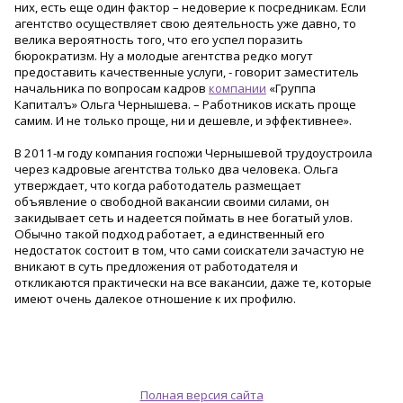
них, есть еще один фактор – недоверие к посредникам. Если
агентство осуществляет свою деятельность уже давно, то
велика вероятность того, что его успел поразить
бюрократизм. Ну а молодые агентства редко могут
предоставить качественные услуги, - говорит заместитель
начальника по вопросам кадров
компании
«Группа
Капиталъ» Ольга Чернышева. – Работников искать проще
самим. И не только проще, ни и дешевле, и эффективнее».
В 2011-м году компания госпожи Чернышевой трудоустроила
через кадровые агентства только два человека. Ольга
утверждает, что когда работодатель размещает
объявление о свободной вакансии своими силами, он
закидывает сеть и надеется поймать в нее богатый улов.
Обычно такой подход работает, а единственный его
недостаток состоит в том, что сами соискатели зачастую не
вникают в суть предложения от работодателя и
откликаются практически на все вакансии, даже те, которые
имеют очень далекое отношение к их профилю.
Полная версия сайта