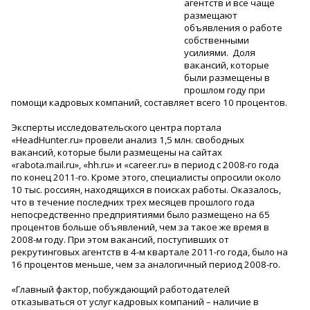
агентств и все чаще
размещают
объявления о работе
собственными
усилиями. Доля
вакансий, которые
были размещены в
прошлом году при
помощи кадровых компаний, составляет всего 10 процентов.
Эксперты исследовательского центра портала
«HeadHunter.ru» провели анализ 1,5 млн. свободных
вакансий, которые были размещены на сайтах
«rabota.mail.ru», «hh.ru» и «career.ru» в период с 2008-го года
по конец 2011-го. Кроме этого, специалисты опросили около
10 тыс. россиян, находящихся в поисках работы. Оказалось,
что в течение последних трех месяцев прошлого года
непосредственно предприятиями было размещено на 65
процентов больше объявлений, чем за такое же время в
2008-м году. При этом вакансий, поступивших от
рекрутинговых агентств в 4-м квартале 2011-го года, было на
16 процентов меньше, чем за аналогичный период 2008-го.
«Главный фактор, побуждающий работодателей
отказываться от услуг кадровых компаний – наличие в