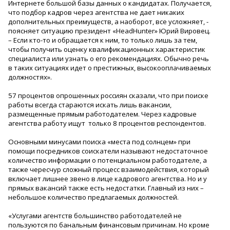
Интернете большой базы данных о кандидатах. Получается,
что подбор кадров через агентства не дает никаких
дополнительных преимуществ, а наоборот, все усложняет, -
поясняет ситуацию президент «HeadHunter» Юрий Вировец.
– Если кто-то и обращается к ним, то только лишь за тем,
чтобы получить оценку квалификационных характеристик
специалиста или узнать о его рекомендациях. Обычно речь
в таких ситуациях идет о престижных, высокооплачиваемых
должностях».
57 процентов опрошенных россиян сказали, что при поиске
работы всегда стараются искать лишь вакансии,
размещенные прямым работодателем. Через кадровые
агентства работу ищут только 8 процентов респондентов.
Основными минусами поиска «места под солнцем» при
помощи посредников соискатели называют недостаточное
количество информации о потенциальном работодателе, а
также чересчур сложный процесс взаимодействия, который
включает лишнее звено в лице кадрового агентства. Но и у
прямых вакансий также есть недостатки. Главный из них –
небольшое количество предлагаемых должностей.
«Услугами агентств большинство работодателей не
пользуются по банальным финансовым причинам. Но кроме