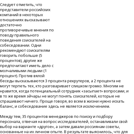
Следует отметить, что
представители российских
компаний в некоторых
отношениях высказывают
достаточно
противоречивые мнения по
поводу правильного
поведения соискателей на
собеседовании. Одни
рекомендуют соискателям
говорить побольше (5
процентов), другие же
предпочитают иметь дело с
молчаливыми людьми (1
процент). Против вялой
беседы высказываются 3 процента рекрутеров, а 2 процента не
могут терпеть тех, кто разговаривает слишком громко. Многим не
нравится, когда потенциальный сотрудник «засыпает» вопросами, и
в то же время эйчары не могут понять соискателей, которые не
спрашивают ничего. Проще говоря, во всем в жизни нужно искать
баланс, и собеседование здесь не является исключением.
Между тем, 35 процентов менеджеров по поиску и подбору
персонала, отвечая на вопрос исследователей, останавливали свой
выбор на варианте «другое», а затем давали россиянам советы,
основанные на их личном опыте. В результате выяснилось, что для