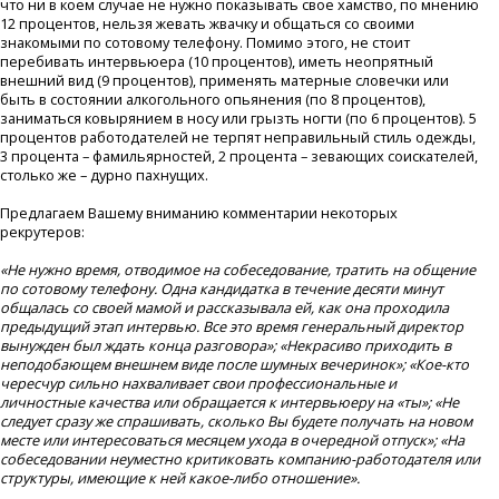
что ни в коем случае не нужно показывать свое хамство, по мнению
12 процентов, нельзя жевать жвачку и общаться со своими
знакомыми по сотовому телефону. Помимо этого, не стоит
перебивать интервьюера (10 процентов), иметь неопрятный
внешний вид (9 процентов), применять матерные словечки или
быть в состоянии алкогольного опьянения (по 8 процентов),
заниматься ковырянием в носу или грызть ногти (по 6 процентов). 5
процентов работодателей не терпят неправильный стиль одежды,
3 процента – фамильярностей, 2 процента – зевающих соискателей,
столько же – дурно пахнущих.
Предлагаем Вашему вниманию комментарии некоторых
рекрутеров:
«Не нужно время, отводимое на собеседование, тратить на общение
по сотовому телефону. Одна кандидатка в течение десяти минут
общалась со своей мамой и рассказывала ей, как она проходила
предыдущий этап интервью. Все это время генеральный директор
вынужден был ждать конца разговора»; «Некрасиво приходить в
неподобающем внешнем виде после шумных вечеринок»; «Кое-кто
чересчур сильно нахваливает свои профессиональные и
личностные качества или обращается к интервьюеру на «ты»; «Не
следует сразу же спрашивать, сколько Вы будете получать на новом
месте или интересоваться месяцем ухода в очередной отпуск»; «На
собеседовании неуместно критиковать компанию-работодателя или
структуры, имеющие к ней какое-либо отношение».