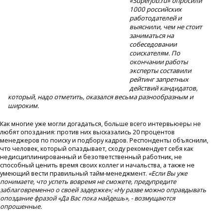
«Superjob.ru» опросили
1000 российских
работодателей и
выяснили, чем не стоит
заниматься на
собеседовании
соискателям. По
окончании работы
эксперты составили
рейтинг запретных
действий кандидатов,
который, надо отметить, оказался весьма разнообразным и
широким.
Как многие уже могли догадаться, больше всего интервьюеры не
любят опоздания: против них высказались 20 процентов
менеджеров по поиску и подбору кадров. Респонденты объяснили,
что человек, который опаздывает, сходу рекомендует себя как
недисциплинированный и безответственный работник, не
способный ценить время своих коллег и начальства, а также не
умеющий вести правильный тайм-менеджмент.
«Если Вы уже
понимаете, что успеть вовремя не сможете, предупредите
заблаговременно о своей задержке»; «Ну разве можно оправдывать
опоздание фразой «Да Вас пока найдешь», - возмущаются
опрошенные.