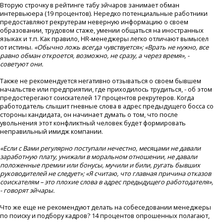
Вторую строчку в рейтинге табу эйчаров занимает обман
интервьюера (19 процентов). Нередко потенциальные работники
предоставляют рекрутерам неверную информацию о своем
образовании, трудовом стаже, умении общаться на иностранных
языках и т.п. Как правило, HR-менеджеры легко отличают вымысел
от истины.
«Обычно ложь всегда чувствуется»; «Врать не нужно, все
равно обман откроется, возможно, не сразу, а через время», -
советуют они.
Также не рекомендуется негативно отзываться о своем бывшем
начальстве или предприятии, где приходилось трудиться, - об этом
предостерегают соискателей 17 процентов рекрутеров. Когда
работодатель слышит гневные слова в адрес предыдущего босса со
стороны кандидата, он начинает думать о том, что после
увольнения этот конфликтный человек будет формировать
неправильный имидж компании.
«Если с Вами регулярно поступали нечестно, месяцами не давали
заработную плату, унижали в моральном отношении, не давали
положенные премии или бонусы, мучили и били, ругать бывших
руководителей не следует»; «Я считаю, что главная причина отказов
соискателям – это плохие слова в адрес предыдущего работодателя»,
- говорят эйчары.
Что же еще не рекомендуют делать на собеседовании менеджеры
по поиску и подбору кадров? 14 процентов опрошенных полагают,